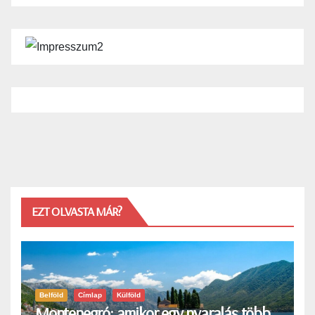
EZT OLVASTA MÁR?
Belföld
Címlap
Külföld
Montenegró: amikor egy nyaralás több