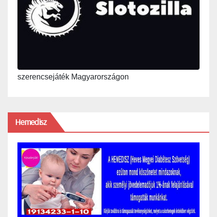
szerencsejáték Magyarországon
Hemedisz