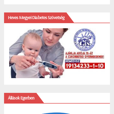
Heves Megyei Diabetes Szövetség
Állások Egerben