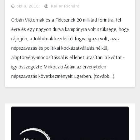
okt 8, 2016
Keller Richárd
Orbán Viktornak és a Fidesznek 20 milliárd forintra, fél
évre és egy nagyon durva kampányra volt szüksége, hogy
rájöjjön, a Jobbiknak kezdettől fogva igaza volt, azaz
népszavazás és politikai kockázatvállalás nélkül,
alaptörvény-módosítással is el lehet utasítani a kvótát -
így összegezte Mirkóczki Ádám az érvénytelen
népszavazás következményeit Egerben. (tovább…)