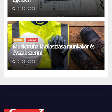
júl 30, 2026
Belföld
Címlap
Munkaruha kiválasztása munkakör és
évszak szerint
júl 27, 2026