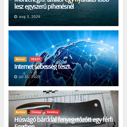
lesz egyszerű pihenésnél
aug 3, 2026
Bulvár
TESZT
Internet sebesség teszt
júl 31, 2026
Belföld
Címlap
Kékfény
Húsvágó bárddal fenyegetőzőtt egy férfi
Egerben