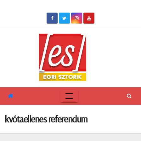
Skip
to
content
kvótaellenes referendum