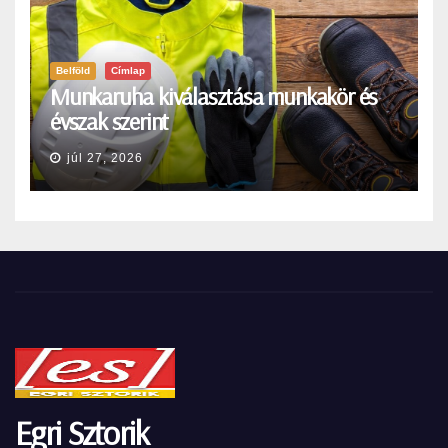
Belföld
Címlap
Munkaruha kiválasztása munkakör és
évszak szerint
júl 27, 2026
Egri Sztorik