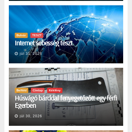
Bulvár
TESZT
Internet sebesség teszt
júl 31, 2026
Belföld
Címlap
Kékfény
Húsvágó bárddal fenyegetőzőtt egy férfi
Egerben
júl 30, 2026