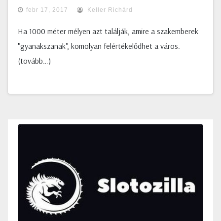
febr 17, 2017
Keller Richárd
Ha 1000 méter mélyen azt találják, amire a szakemberek
"gyanakszanak", komolyan felértékelődhet a város.
(tovább…)