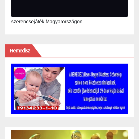
szerencsejáték Magyarországon
Hemedisz