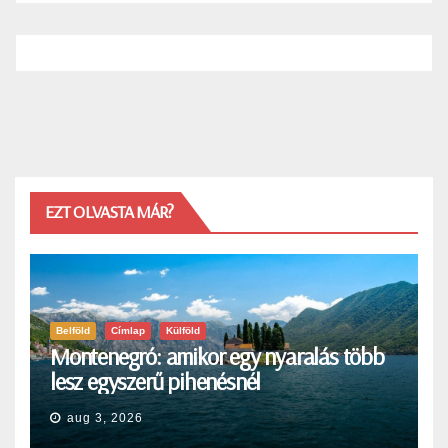
EZT OLVASTA MÁR?
Belföld
Címlap
Külföld
Montenegró: amikor egy nyaralás több
lesz egyszerű pihenésnél
aug 3, 2026