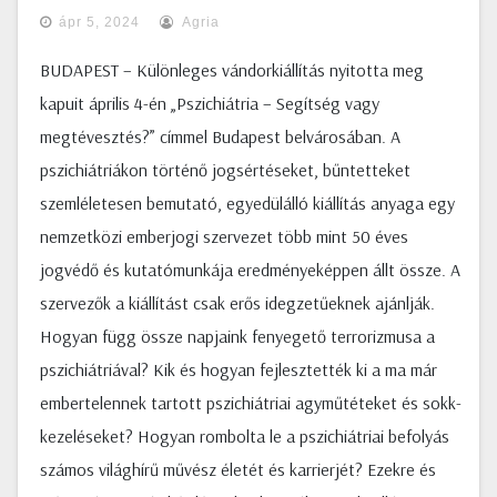
ápr 5, 2024
Agria
BUDAPEST – Különleges vándorkiállítás nyitotta meg
kapuit április 4-én „Pszichiátria – Segítség vagy
megtévesztés?” címmel Budapest belvárosában. A
pszichiátriákon történő jogsértéseket, bűntetteket
szemléletesen bemutató, egyedülálló kiállítás anyaga egy
nemzetközi emberjogi szervezet több mint 50 éves
jogvédő és kutatómunkája eredményeképpen állt össze. A
szervezők a kiállítást csak erős idegzetűeknek ajánlják.
Hogyan függ össze napjaink fenyegető terrorizmusa a
pszichiátriával? Kik és hogyan fejlesztették ki a ma már
embertelennek tartott pszichiátriai agyműtéteket és sokk-
kezeléseket? Hogyan rombolta le a pszichiátriai befolyás
számos világhírű művész életét és karrierjét? Ezekre és