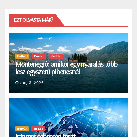
EZT OLVASTA MÁR?
Belföld
Címlap
Külföld
Montenegró: amikor egy nyaralás több
lesz egyszerű pihenésnél
aug 3, 2026
Bulvár
TESZT
Internet sebesség teszt