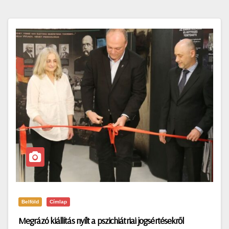
Belföld
Címlap
Megrázó kiállítás nyílt a pszichiátriai jogsértésekről