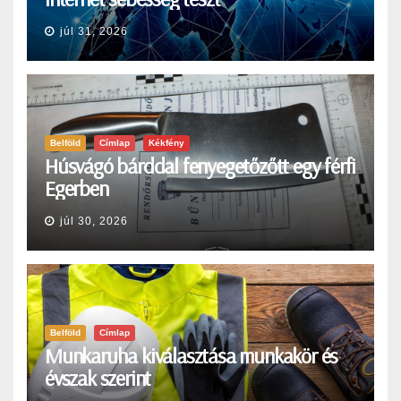
júl 31, 2026
Belföld
Címlap
Kékfény
Húsvágó bárddal fenyegetőzőtt egy férfi
Egerben
júl 30, 2026
Belföld
Címlap
Munkaruha kiválasztása munkakör és
évszak szerint