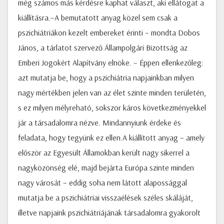
még számos más kérdésre kaphat választ, aki ellátogat a
kiállításra.–A bemutatott anyag közel sem csak a
pszichiátriákon kezelt embereket érinti – mondta Dobos
János, a tárlatot szervező Állampolgári Bizottság az
Emberi Jogokért Alapítvány elnöke. – Éppen ellenkezőleg:
azt mutatja be, hogy a pszichiátria napjainkban milyen
nagy mértékben jelen van az élet szinte minden területén,
s ez milyen mélyreható, sokszor káros következményekkel
jár a társadalomra nézve. Mindannyiunk érdeke és
feladata, hogy tegyünk ez ellen.A kiállított anyag – amely
először az Egyesült Államokban került nagy sikerrel a
nagyközönség elé, majd bejárta Európa szinte minden
nagy városát – eddig soha nem látott alapossággal
mutatja be a pszichiátriai visszaélések széles skáláját,
illetve napjaink pszichiátriájának társadalomra gyakorolt