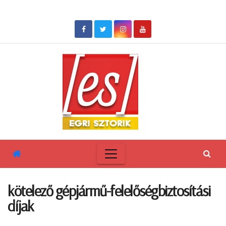
Skip
to
content
kötelező gépjármű-felelőségbiztosítási
díjak