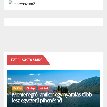
EZT OLVASTA MÁR?
Belföld
Címlap
Külföld
Montenegró: amikor egy nyaralás több
lesz egyszerű pihenésnél