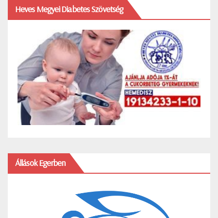
Heves Megyei Diabetes Szövetség
Állások Egerben