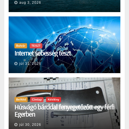
aug 3, 2026
Bulvár
TESZT
Internet sebesség teszt
júl 31, 2026
Belföld
Címlap
Kékfény
Húsvágó bárddal fenyegetőzőtt egy férfi
Egerben
júl 30, 2026