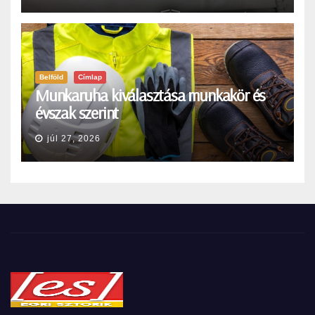
Belföld
Címlap
Munkaruha kiválasztása munkakör és
évszak szerint
júl 27, 2026