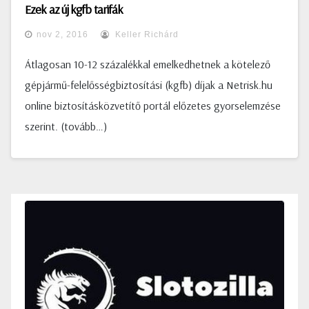
Ezek az új kgfb tarifák
nov 2, 2016
Keller Richárd
Átlagosan 10-12 százalékkal emelkedhetnek a kötelező
gépjármű-felelősségbiztosítási (kgfb) díjak a Netrisk.hu
online biztosításközvetítő portál előzetes gyorselemzése
szerint. (tovább…)