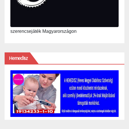
szerencsejáték Magyarországon
Hemedisz