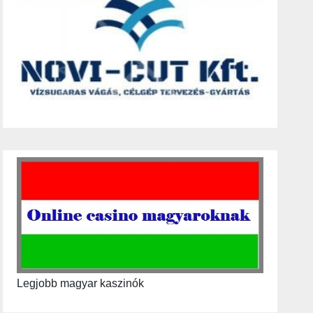
Legjobb magyar kaszinók