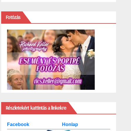
Fotózás
Részletekért kattintás a linkekre
Facebook
Honlap