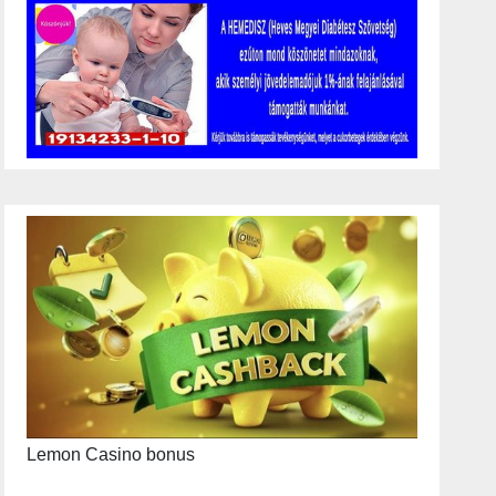
Lemon Casino bonus