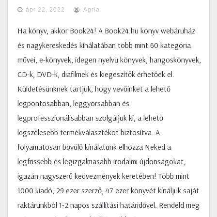
ápr 22, 2022
Agria
Ha könyv, akkor Book24! A Book24.hu könyv webáruház
és nagykereskedés kínálatában több mint 60 kategória
művei, e-könyvek, idegen nyelvű könyvek, hangoskönyvek,
CD-k, DVD-k, diafilmek és kiegészítők érhetőek el.
Küldetésünknek tartjuk, hogy vevőinket a lehető
legpontosabban, leggyorsabban és
legprofesszionálisabban szolgáljuk ki, a lehető
legszélesebb termékválasztékot biztosítva. A
folyamatosan bővülő kínálatunk elhozza Neked a
legfrissebb és legizgalmasabb irodalmi újdonságokat,
igazán nagyszerű kedvezmények keretében! Több mint
1000 kiadó, 29 ezer szerző, 47 ezer könyvét kínáljuk saját
raktárunkból 1-2 napos szállítási határidővel. Rendeld meg