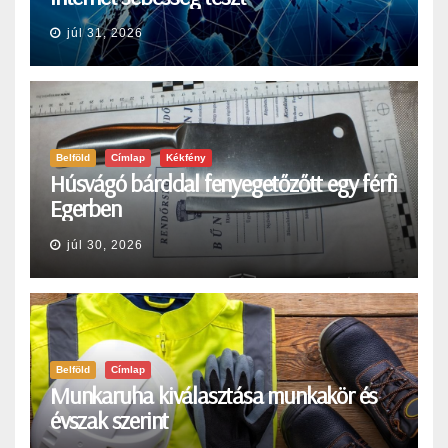
júl 31, 2026
Belföld
Címlap
Kékfény
Húsvágó bárddal fenyegetőzőtt egy férfi
Egerben
júl 30, 2026
Belföld
Címlap
Munkaruha kiválasztása munkakör és
évszak szerint