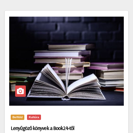
Belföld
Kultúra
Lenyűgöző könyvek a Book24-től