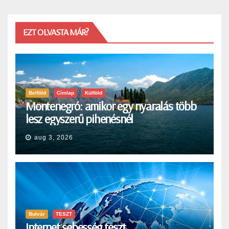
EZT OLVASTA MÁR?
Belföld
Címlap
Külföld
Montenegró: amikor egy nyaralás több
lesz egyszerű pihenésnél
aug 3, 2026
Bulvár
TESZT
Internet sebesség teszt