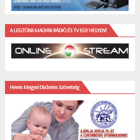
A LEGTÖBB MAGYAR RÁDIÓ ÉS TV EGY HELYEN!
Heves Megyei Diabetes Szövetség