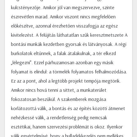
kulcstényezője. Amikor jól van megszervezve, szinte
észrevétlen marad. Amikor viszont nincs megfelelően
előkészítve, azonnal érezhetően visszafogja az egész
kivitelezést. A felújítás láthatatlan szűk keresztmetszete A
bontási munkák kezdetben gyorsak és látványosak. A régi
burkolatok eltűnnek, a falak átalakulnak, a tér elkezd
„lélegezni”. Ezzel párhuzamosan azonban egy másik
folyamat is elindul: a törmelék folyamatos felhalmozódása.
Ez az a pont, ahol a legtöbb projekt tempója megtörik.
Amikor nincs hová tenni a sittet, a munkaterület
fokozatosan beszűkül. A szakemberek mozgása
korlátozottá válik, a bontás és az építés közötti átmenet
nehézkessé válik, a rendetlenség pedig nemcsak
esztétikai, hanem szervezési problémát is okoz. Ilyenkor
válik egyértelművé, hogy a hulladékkezelés nem mellékes