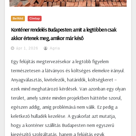
Belföld
Címlap
Konténer rendelés Budapesten: amit a legtöbben csak
akkor értenek meg, amikor már késő
ápr 1, 2026
Agria
Egy felújítás megtervezésekor a legtöbb figyelem
természetesen a látványos és költséges elemekre irányul.
Anyagválasztás, kivitelezők, határidők, költségkeret –
ezek mind meghatározó kérdések. Van azonban egy olyan
terület, amely szinte minden projektben háttérbe szorul,
egészen addig, amíg problémává nem válik. Ez pedig a
keletkező hulladék kezelése. A gyakorlat azt mutatja,
hogy a konténer szállítás Budapesten nem egyszerű
kiegészítő szolgáltatás, hanem a felújítás egyik