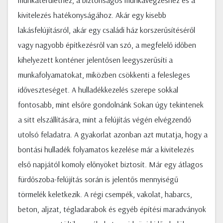
munkaterülethez, a biztonságos munkavégzéshez és a
kivitelezés hatékonyságához. Akár egy kisebb
lakásfelújításról, akár egy családi ház korszerűsítéséről
vagy nagyobb építkezésről van szó, a megfelelő időben
kihelyezett konténer jelentősen leegyszerűsíti a
munkafolyamatokat, miközben csökkenti a felesleges
időveszteséget. A hulladékkezelés szerepe sokkal
fontosabb, mint elsőre gondolnánk Sokan úgy tekintenek
a sitt elszállítására, mint a felújítás végén elvégzendő
utolsó feladatra. A gyakorlat azonban azt mutatja, hogy a
bontási hulladék folyamatos kezelése már a kivitelezés
első napjától komoly előnyöket biztosít. Már egy átlagos
fürdőszoba-felújítás során is jelentős mennyiségű
törmelék keletkezik. A régi csempék, vakolat, habarcs,
beton, aljzat, tégladarabok és egyéb építési maradványok