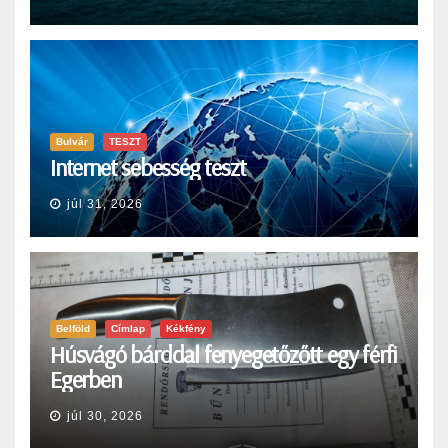
Bulvár
TESZT
Internet sebesség teszt
júl 31, 2026
Belföld
Címlap
Kékfény
Húsvágó bárddal fenyegetőzőtt egy férfi
Egerben
júl 30, 2026