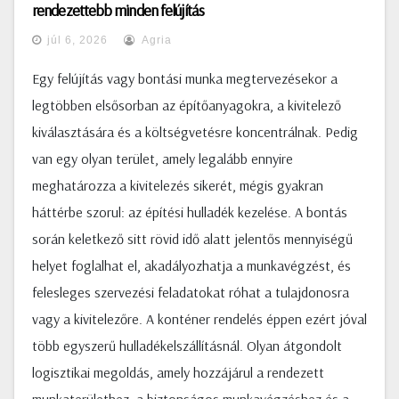
rendezettebb minden felújítás
júl 6, 2026
Agria
Egy felújítás vagy bontási munka megtervezésekor a
legtöbben elsősorban az építőanyagokra, a kivitelező
kiválasztására és a költségvetésre koncentrálnak. Pedig
van egy olyan terület, amely legalább ennyire
meghatározza a kivitelezés sikerét, mégis gyakran
háttérbe szorul: az építési hulladék kezelése. A bontás
során keletkező sitt rövid idő alatt jelentős mennyiségű
helyet foglalhat el, akadályozhatja a munkavégzést, és
felesleges szervezési feladatokat róhat a tulajdonosra
vagy a kivitelezőre. A konténer rendelés éppen ezért jóval
több egyszerű hulladékelszállításnál. Olyan átgondolt
logisztikai megoldás, amely hozzájárul a rendezett