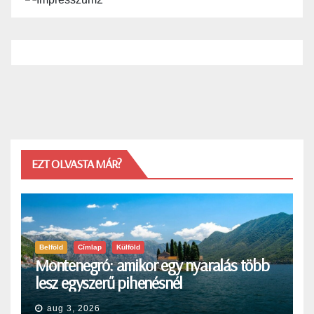
EZT OLVASTA MÁR?
Belföld
Címlap
Külföld
Montenegró: amikor egy nyaralás több
lesz egyszerű pihenésnél
aug 3, 2026