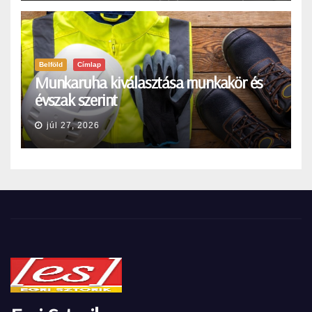
Belföld
Címlap
Munkaruha kiválasztása munkakör és
évszak szerint
júl 27, 2026