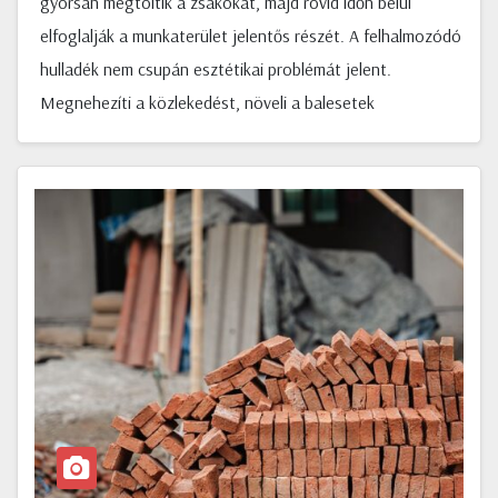
gyorsan megtöltik a zsákokat, majd rövid időn belül
elfoglalják a munkaterület jelentős részét. A felhalmozódó
hulladék nem csupán esztétikai problémát jelent.
Megnehezíti a közlekedést, növeli a balesetek