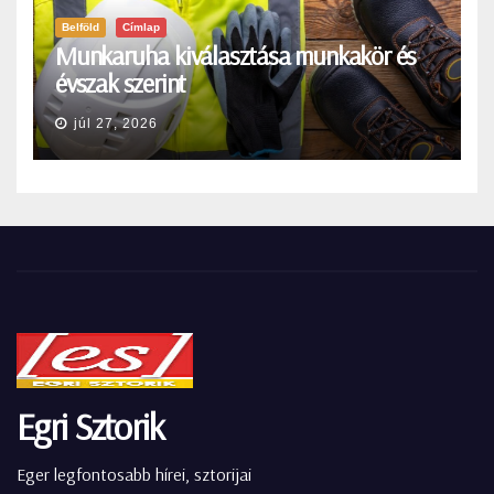
Belföld
Címlap
Munkaruha kiválasztása munkakör és
évszak szerint
júl 27, 2026
Egri Sztorik
Eger legfontosabb hírei, sztorijai