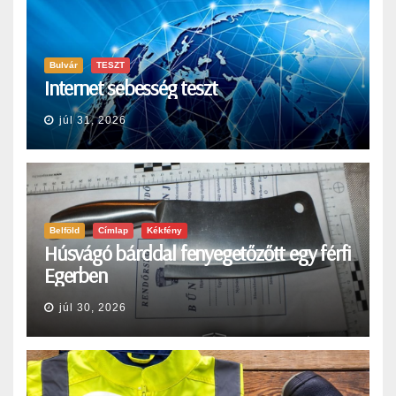
Bulvár
TESZT
Internet sebesség teszt
júl 31, 2026
Belföld
Címlap
Kékfény
Húsvágó bárddal fenyegetőzőtt egy férfi
Egerben
júl 30, 2026