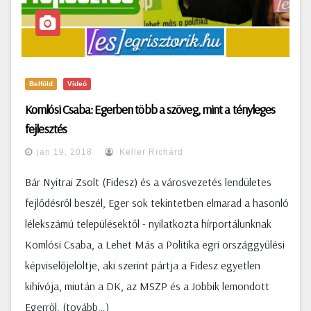
Belföld
Videó
Komlósi Csaba: Egerben több a szöveg, mint a tényleges
fejlesztés
jan 19, 2018
Keller Richárd
Bár Nyitrai Zsolt (Fidesz) és a városvezetés lendületes
fejlődésről beszél, Eger sok tekintetben elmarad a hasonló
lélekszámú településektől - nyilatkozta hírportálunknak
Komlósi Csaba, a Lehet Más a Politika egri országgyűlési
képviselőjelöltje, aki szerint pártja a Fidesz egyetlen
kihívója, miután a DK, az MSZP és a Jobbik lemondott
Egerről. (tovább…)