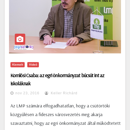
Kiemelt
Videó
Komlósi Csaba: az egri önkormányzat búcsút int az
iskoláknak
nov 23, 2016
Keller Richárd
Az LMP számára elfogadhatatlan, hogy a csütörtöki
közgyűlésen a fideszes városvezetés meg akarja
szavaztatni, hogy az egri önkormányzat által működtetett