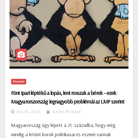
Kiemelt
Fönt ipari léptékű a lopás, lent rosszak a bérek – ezek
Magyarorszország legnagyobb problémái az LMP szerint
okt 26, 2016
Keller Richárd
Magyarország úgy lépett a 21. századba, hogy még
mindig a letűnt korok politikusai és eszméi vannak