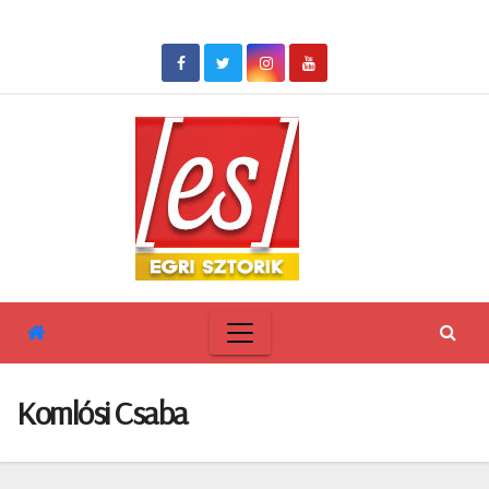
Skip
to
content
Komlósi Csaba