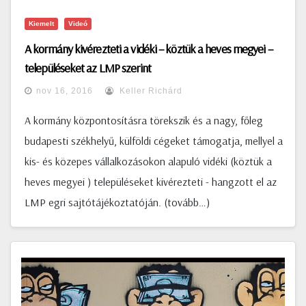
Kiemelt
Videó
A kormány kivérezteti a vidéki – köztük a heves megyei –
településeket az LMP szerint
nov 16, 2016
Keller Richárd
A kormány központosításra törekszik és a nagy, főleg
budapesti székhelyű, külföldi cégeket támogatja, mellyel a
kis- és közepes vállalkozásokon alapuló vidéki (köztük a
heves megyei ) településeket kivérezteti - hangzott el az
LMP egri sajtótájékoztatóján. (tovább…)