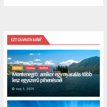
EZT OLVASTA MÁR?
Belföld
Címlap
Külföld
Montenegró: amikor egy nyaralás több
lesz egyszerű pihenésnél
aug 3, 2026