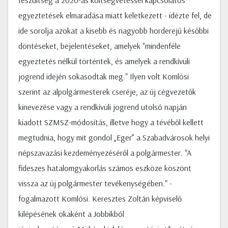
feszültség a 2020-as költségvetéssel kapcsolatos
egyeztetések elmaradása miatt keletkezett - idézte fel, de
ide sorolja azokat a kisebb és nagyobb horderejű későbbi
döntéseket, bejelentéseket, amelyek "mindenféle
egyeztetés nélkül történtek, és amelyek a rendkívüli
jogrend idején sokasodtak meg." Ilyen volt Komlósi
szerint az alpolgármesterek cseréje, az új cégvezetők
kinevezése vagy a rendkívüli jogrend utolsó napján
kiadott SZMSZ-módosítás, illetve hogy a tévéből kellett
megtudnia, hogy mit gondol „Eger” a Szabadvárosok helyi
népszavazási kezdeményezéséről a polgármester. "A
fideszes hatalomgyakorlás számos eszköze köszönt
vissza az új polgármester tevékenységében." -
fogalmazott Komlósi. Keresztes Zoltán képviselő
kilépésének okaként a Jobbikból