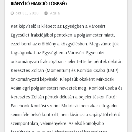
IRÁNYÍTÓ FRAKCIÓ TÖBBSÉG
okt 31, 2020
Agria
Két képviselő is kilépett az Egységben a Városért
Egyesület frakciójából pénteken a polgármester miatt,
ezzel borul az erőfölény a közgyűlésben. Megszüntetjük
tagságunkat az Egységben a Városért Egyesület
önkormányzati frakciójában - jelentette be péntek délután
Keresztes Zoltán (Momentum) és Komlósi Csaba (LMP)
önkormányzati képviselő. Kilépésük okaként Mirkóczki
Ádám egri polgármestert nevezték meg. Komlósi Csaba és
Keresztes Zoltán péntek délután a bejelentéskor Fotó:
Facebook Komlósi szerint Mirkóczki nem akar elfogadni
semmiféle belső kontrollt, nem kíváncsi a sajátjától eltérő
szempontokra, véleményekre. Az első komolyabb