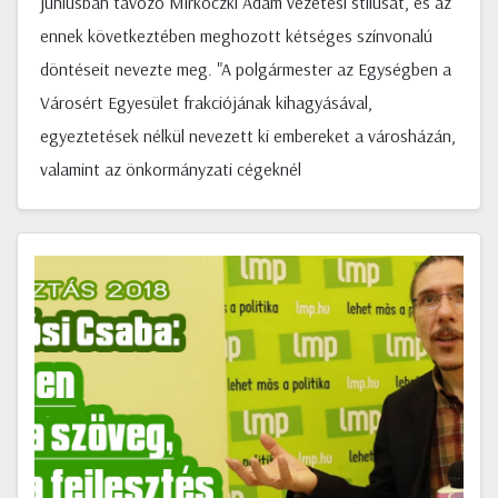
júniusban távozó Mirkóczki Ádám vezetési stílusát, és az
ennek következtében meghozott kétséges színvonalú
döntéseit nevezte meg. "A polgármester az Egységben a
Városért Egyesület frakciójának kihagyásával,
egyeztetések nélkül nevezett ki embereket a városházán,
valamint az önkormányzati cégeknél