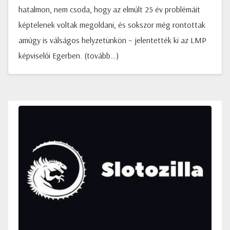
hatalmon, nem csoda, hogy az elmúlt 25 év problémáit
képtelenek voltak megoldani, és sokszor még rontottak
amúgy is válságos helyzetünkön – jelentették ki az LMP
képviselői Egerben. (tovább…)