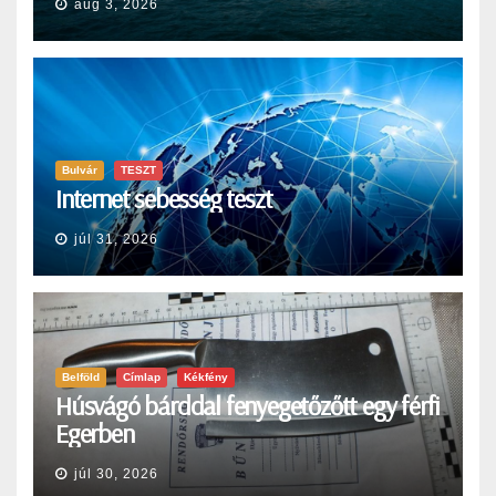
aug 3, 2026
Bulvár
TESZT
Internet sebesség teszt
júl 31, 2026
Belföld
Címlap
Kékfény
Húsvágó bárddal fenyegetőzőtt egy férfi
Egerben
júl 30, 2026