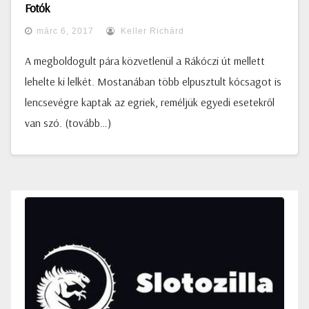
Fotók
márc 6, 2017
Keller Richárd
A megboldogult pára közvetlenül a Rákóczi út mellett
lehelte ki lelkét. Mostanában több elpusztult kócsagot is
lencsevégre kaptak az egriek, reméljük egyedi esetekről
van szó. (tovább…)