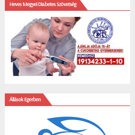
Heves Megyei Diabetes Szövetség
Állások Egerben