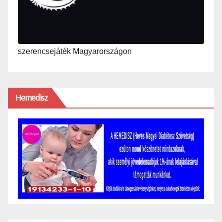
szerencsejáték Magyarországon
Hemedisz