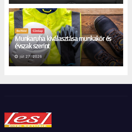
Belföld
Címlap
Munkaruha kiválasztása munkakör és
évszak szerint
júl 27, 2026