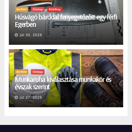
Belföld
Címlap
Kékfény
Húsvágó bárddal fenyegetőzőtt egy férfi
Egerben
júl 30, 2026
Belföld
Címlap
Munkaruha kiválasztása munkakör és
évszak szerint
júl 27, 2026