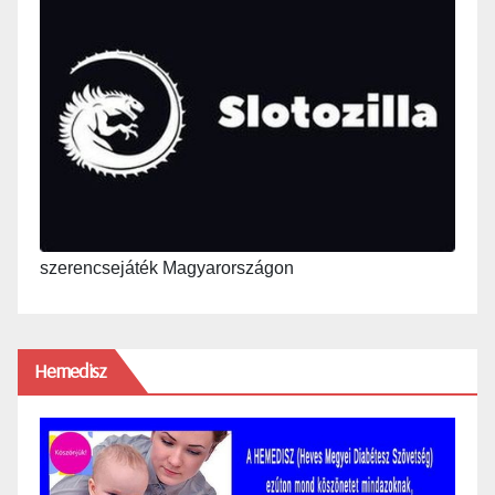
szerencsejáték Magyarországon
Hemedisz