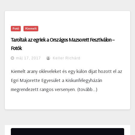
Fotó
Kiemelt
Taroltak az egriek a Országos Mazsorett Fesztiválon –
Fotók
máj 17, 2017
Keller Richárd
Kiemelt arany okleveleket és egy külön díjat hozott el az
Egri Majorette Egyesület a Kiskunfélegyházán
megrendezett rangos versenyen. (tovább…)