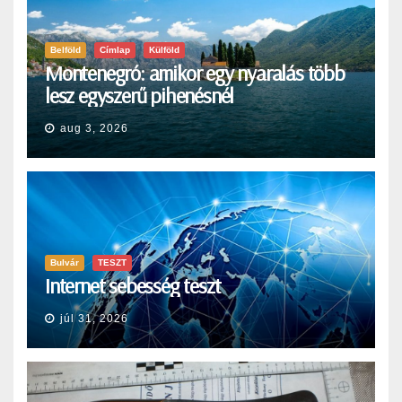
Belföld
Címlap
Külföld
Montenegró: amikor egy nyaralás több
lesz egyszerű pihenésnél
aug 3, 2026
Bulvár
TESZT
Internet sebesség teszt
júl 31, 2026