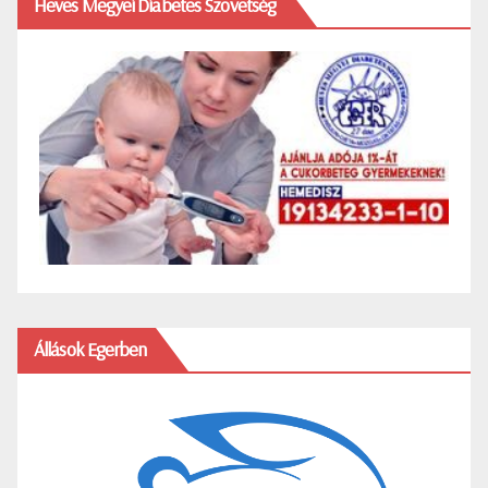
Heves Megyei Diabetes Szövetség
Állások Egerben