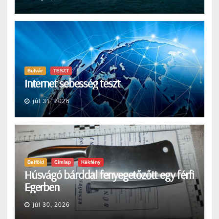
Bulvár
TESZT
Internet sebesség teszt
júl 31, 2026
Belföld
Címlap
Kékfény
Húsvágó bárddal fenyegetőzőtt egy férfi
Egerben
júl 30, 2026