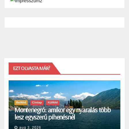
EZT OLVASTA MÁR?
Belföld
Címlap
Külföld
Montenegró: amikor egy nyaralás több
lesz egyszerű pihenésnél
aug 3, 2026