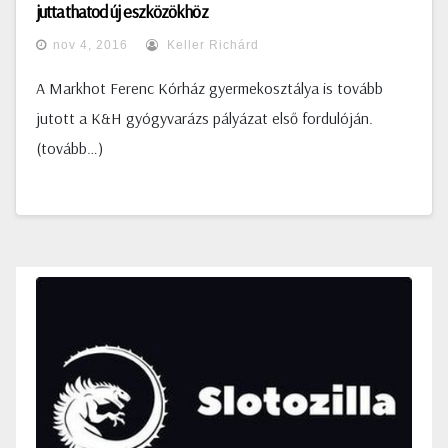
juttathatod új eszközökhöz
nov 4, 2016
Keller Richárd
A Markhot Ferenc Kórház gyermekosztálya is tovább
jutott a K&H gyógyvarázs pályázat első fordulóján.
(tovább…)