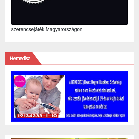
szerencsejáték Magyarországon
Hemedisz