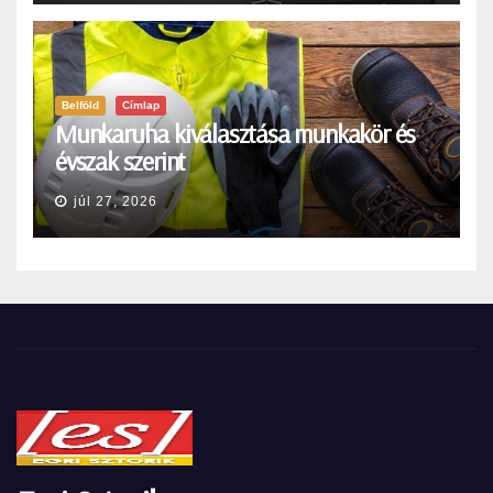
Belföld
Címlap
Munkaruha kiválasztása munkakör és
évszak szerint
júl 27, 2026