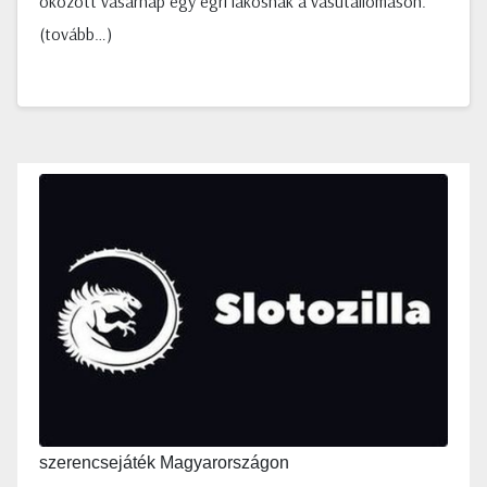
okozott vasárnap egy egri lakosnak a vasútállomáson.
(tovább…)
szerencsejáték Magyarországon