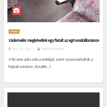
Belföld
Vádemelés: megkéseltek egy fiatalt az egri vasútállomáson
febr 21, 2017
Keller Richárd
A fiú nem adta oda a mobilját, ezért összeszurkálták a
hajnali vonaton. (tovább…)