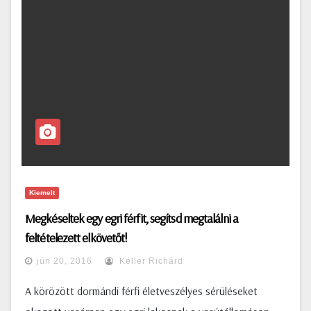
Kiemelt
Megkéseltek egy egri férfit, segítsd megtalálni a
feltételezett elkövetőt!
jún 20, 2016
Keller Richárd
A körözött dormándi férfi életveszélyes sérüléseket