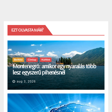
EZT OLVASTA MÁR?
Belföld
Címlap
Külföld
Montenegró: amikor egy nyaralás több
lesz egyszerű pihenésnél
aug 3, 2026