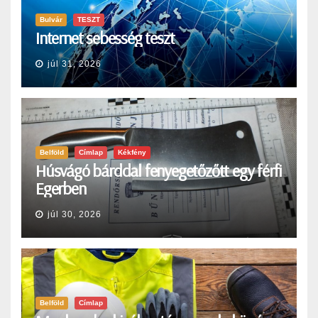
Bulvár
TESZT
Internet sebesség teszt
júl 31, 2026
Belföld
Címlap
Kékfény
Húsvágó bárddal fenyegetőzőtt egy férfi
Egerben
júl 30, 2026
Belföld
Címlap