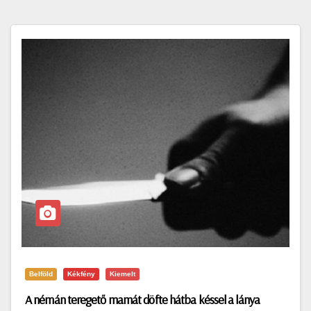
Belföld
Kékfény
Kiemelt
A némán teregető mamát döfte hátba késsel a lánya