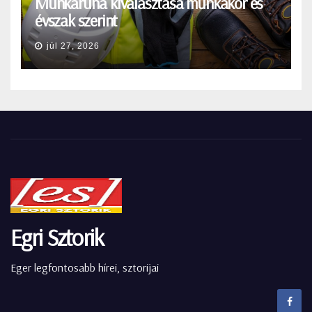
Munkaruha kiválasztása munkakör és
évszak szerint
júl 27, 2026
Egri Sztorik
Eger legfontosabb hírei, sztorijai