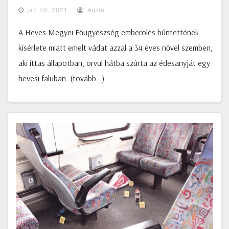
jan 28, 2021
Agria
A Heves Megyei Főügyészség emberölés bűntettének
kísérlete miatt emelt vádat azzal a 34 éves nővel szemben,
aki ittas állapotban, orvul hátba szúrta az édesanyját egy
hevesi faluban. (tovább…)