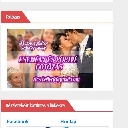
Fotózás
Részletekért kattintás a linkekre
Facebook
Honlap