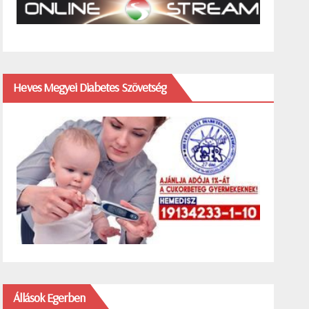
Heves Megyei Diabetes Szövetség
Állások Egerben