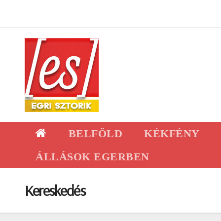
Skip
to
content
BELFÖLD
KÉKFÉNY
ÁLLÁSOK EGERBEN
Kereskedés