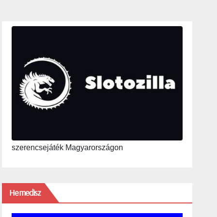
szerencsejáték Magyarországon
Hemedisz