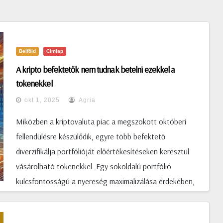
Belföld
Címlap
A kripto befektetők nem tudnak betelni ezekkel a
tokenekkel
okt 1, 2025
Agria
Miközben a kriptovaluta piac a megszokott októberi
fellendülésre készülődik, egyre több befektető
diverzifikálja portfólióját előértékesítéseken keresztül
vásárolható tokenekkel. Egy sokoldalú portfólió
kulcsfontosságú a nyereség maximalizálása érdekében,
ezért összegyűjtöttünk néhány olyan korai projektet,
amelyek egyik portfólióból sem hiányozhatnak. A kripto