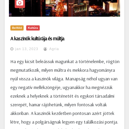
Belföld
Kultúra
A kaszinók kultúrája és múltja
jan 13, 2023
Agria
Ha egy kicsit beleássuk magunkat a történelembe, rögtön
megmutatkozik, milyen múltra és mekkora hagyományra
nyúl vissza a kaszinók világa. Manapság néhol ugyan van
egy negatív mellékzöngéje, ugyanakkor ha megnézzük
ezeknek a helyeknek a történetét és egykori társadalmi
szerepét, hamar rájöhetünk, milyen fontosak voltak
akkoriban. A kaszinók kezdetben pontosan azért jöttek
létre, hogy a polgárságnak legyen egy találkozási pontja.