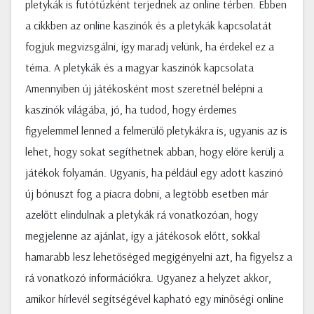
pletykák is futótűzként terjednek az online térben. Ebben
a cikkben az online kaszinók és a pletykák kapcsolatát
fogjuk megvizsgálni, így maradj velünk, ha érdekel ez a
téma. A pletykák és a magyar kaszinók kapcsolata
Amennyiben új játékosként most szeretnél belépni a
kaszinók világába, jó, ha tudod, hogy érdemes
figyelemmel lenned a felmerülő pletykákra is, ugyanis az is
lehet, hogy sokat segíthetnek abban, hogy előre kerülj a
játékok folyamán. Ugyanis, ha például egy adott kaszinó
új bónuszt fog a piacra dobni, a legtöbb esetben már
azelőtt elindulnak a pletykák rá vonatkozóan, hogy
megjelenne az ajánlat, így a játékosok előtt, sokkal
hamarabb lesz lehetőséged megigényelni azt, ha figyelsz a
rá vonatkozó információkra. Ugyanez a helyzet akkor,
amikor hírlevél segítségével kapható egy minőségi online