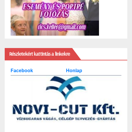
Részletekért kattintás a linkekre
Facebook
Honlap