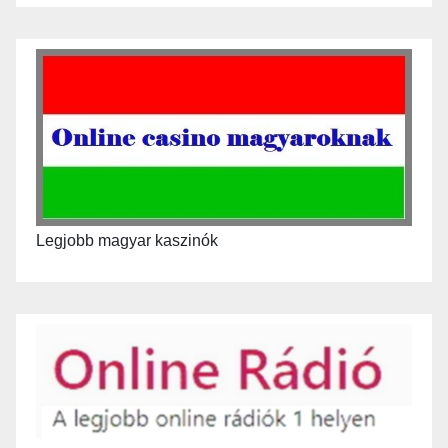
Legjobb magyar kaszinók