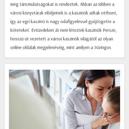
még táncmulatságokat is rendeztek. Abban az időben a
városi könyvtárak elődjeinek is a kaszinók adtak otthont,
így az egri kaszinó is nagy odafigyeléssel gyűjtögette a
köteteket. Évtizedeken át nem léteztek kaszinók Persze,
hosszú út vezetett a városi kaszinók világától az olyan
online oldalak megjelenéséig, mint amilyen a 5Gringos