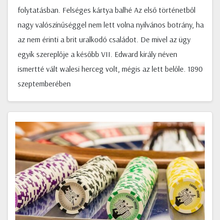
folytatásban. Felséges kártya balhé Az első történetből
nagy valószínűséggel nem lett volna nyilvános botrány, ha
az nem érinti a brit uralkodó családot. De mivel az ügy
egyik szereplője a később VII. Edward király néven
ismertté vált walesi herceg volt, mégis az lett belőle. 1890
szeptemberében