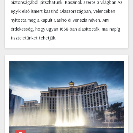
biztonságából játszhatunk. Kaszinók szerte a világban Az
egyik első ismert kaszinó Olaszországban, Velencében
nyitotta meg a kapuit Casinò di Venezia néven. Ami
érdekesség, hogy ugyan 1638-ban alapították, mai napig
tiszteletünket tehetjük.