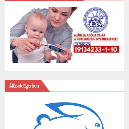
Állások Egerben