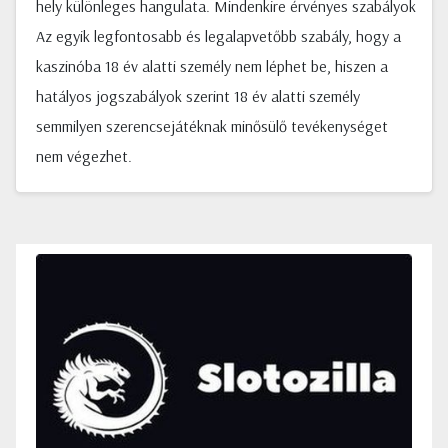
hely különleges hangulata. Mindenkire érvényes szabályok
Az egyik legfontosabb és legalapvetőbb szabály, hogy a
kaszinóba 18 év alatti személy nem léphet be, hiszen a
hatályos jogszabályok szerint 18 év alatti személy
semmilyen szerencsejátéknak minősülő tevékenységet
nem végezhet.