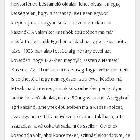
helytörténeti beszámoló oldalain lehet olvasni, mégis,
kétségtelen, hogy a társasági élet ezen egykori
központjainak nagyon sokat köszönhetnek a mai
kaszinók. A valamikor kaszinók épületében ma már
másfajta élet zajlik Egerben például az egykori kaszinót a
távoli 1833-ban alapították, alig néhány évvel azt
követően, hogy 1827-ben megnyílt Pesten a Nemzeti
Kaszinó. Az akkori kaszinó társaság tagjai vélhetően nem
is sejthették, hogy nem egészen 200 évvel később már
létezik majd internet, annak köszönhetően pedig olyan
online kaszinó oldalak, mint a 5Gringos casino. Az egykori
egri kaszinó, amelynek épületében ma a Kepes Intézet,
azaz egy nemzetközi művészeti központ található, a 19.
században a városka társadalmi és szellemi életének
központja volt, ahol koncerteket, színházi előadásokat, de