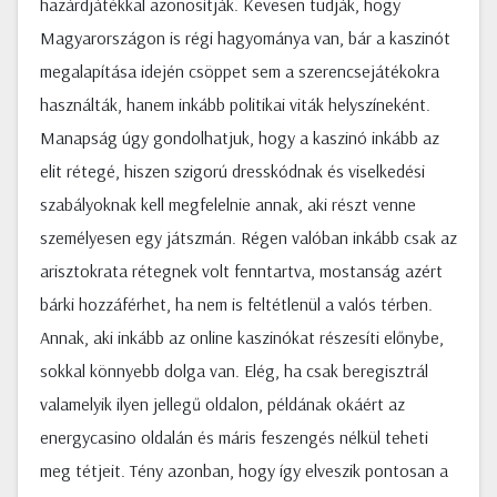
hazárdjátékkal azonosítják. Kevesen tudják, hogy
Magyarországon is régi hagyománya van, bár a kaszinót
megalapítása idején csöppet sem a szerencsejátékokra
használták, hanem inkább politikai viták helyszíneként.
Manapság úgy gondolhatjuk, hogy a kaszinó inkább az
elit rétegé, hiszen szigorú dresskódnak és viselkedési
szabályoknak kell megfelelnie annak, aki részt venne
személyesen egy játszmán. Régen valóban inkább csak az
arisztokrata rétegnek volt fenntartva, mostanság azért
bárki hozzáférhet, ha nem is feltétlenül a valós térben.
Annak, aki inkább az online kaszinókat részesíti előnybe,
sokkal könnyebb dolga van. Elég, ha csak beregisztrál
valamelyik ilyen jellegű oldalon, példának okáért az
energycasino oldalán és máris feszengés nélkül teheti
meg tétjeit. Tény azonban, hogy így elveszik pontosan a