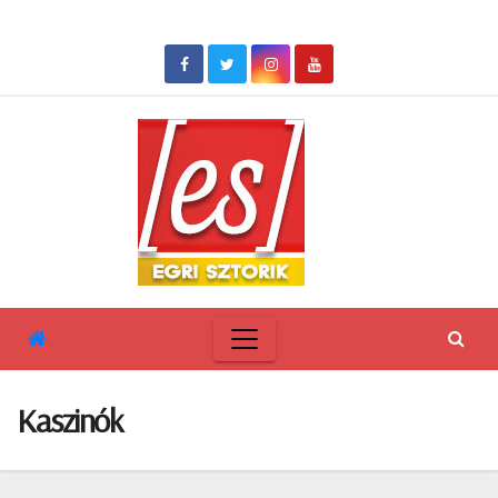
Skip
to
content
Kaszinók