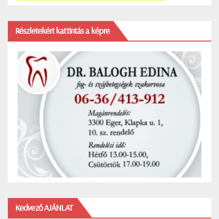
Részletekért kattintás a képre
Kedvező AJÁNLAT