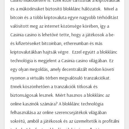
casino működésére is. Ezek közé tartoznak a kriptovaluták
és a működésüket biztosító blokklánc hálózatok. Mivel a
bitcoin és a többi kriptovaluta egyre nagyobb térhódítást
valósított meg az internet közönsége körében, így a
Casinia casino is lehetővé tette, hogy a játékosok a be-
és kifizetéseiket bitcoinban, ethereumban és más
kriptovalutákban hajtsák végre. Ezzel együtt a blokklánc
technológia is megjelent a Casinia casino világában. Ez
egy olyan megoldás, amely decentralizált módon követi
nyomon a virtuális térben megvalósuló tranzakciókat.
Ennek köszönhetően a tranzakciók titkosak és
biztonságosak lesznek. Miért hasznos a blokklánc az
online kaszinók számára? A blokklánc technológia
felhasználása az online szerencsejátékok világában
sokrétű, amiből a játékosok és az üzemeltetők is profitálni