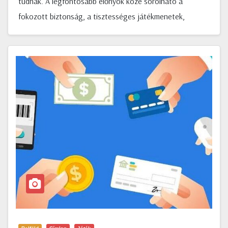
tudnak. A legfontosabb előnyök közé sorolható a
fokozott biztonság, a tisztességes játékmenetek,