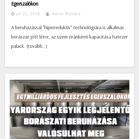
Egerszalókon
júl 21, 2018
Keller Richárd
A beruházással "hiperreduktív" technológiára is alkalmas
borászat jött létre, az üzem óránkénti kapacitása hatezer
palack. (tovább…)