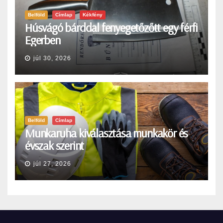
Belföld
Címlap
Kékfény
Húsvágó bárddal fenyegetőzőtt egy férfi
Egerben
júl 30, 2026
Belföld
Címlap
Munkaruha kiválasztása munkakör és
évszak szerint
júl 27, 2026