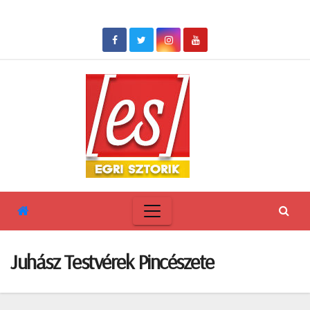
Skip
to
content
Juhász Testvérek Pincészete