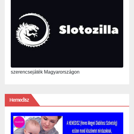
szerencsejáték Magyarországon
Hemedisz