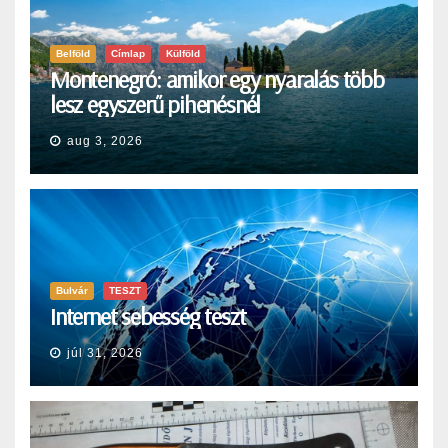
Belföld
Címlap
Külföld
Montenegró: amikor egy nyaralás több
lesz egyszerű pihenésnél
aug 3, 2026
Bulvár
TESZT
Internet sebesség teszt
júl 31, 2026