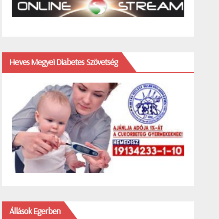
Heves Megyei Diabetes Szövetség
Állások Egerben