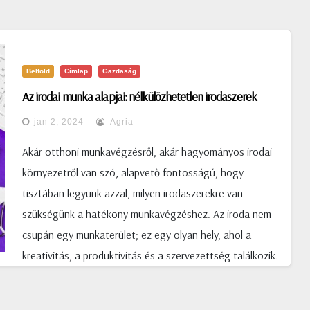
Belföld
Címlap
Gazdaság
Az irodai munka alapjai: nélkülözhetetlen irodaszerek
jan 2, 2024
Agria
Akár otthoni munkavégzésről, akár hagyományos irodai
környezetről van szó, alapvető fontosságú, hogy
tisztában legyünk azzal, milyen irodaszerekre van
szükségünk a hatékony munkavégzéshez. Az iroda nem
csupán egy munkaterület; ez egy olyan hely, ahol a
kreativitás, a produktivitás és a szervezettség találkozik.
Ennek megfelelően fontos, hogy minden szükséges
eszközzel fel legyen szerelve, legyen szó akár egy