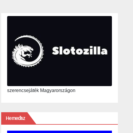
szerencsejáték Magyarországon
Hemedisz