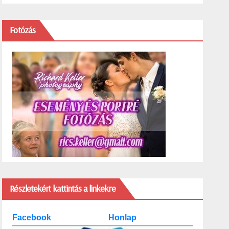
Fotózás
Részletekért kattintás a linkekre
Facebook
Honlap