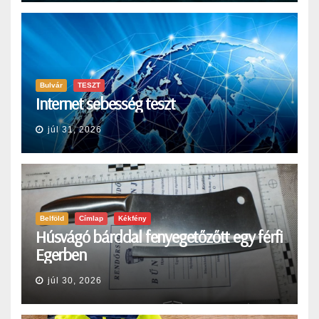
Bulvár
TESZT
Internet sebesség teszt
júl 31, 2026
Belföld
Címlap
Kékfény
Húsvágó bárddal fenyegetőzőtt egy férfi
Egerben
júl 30, 2026