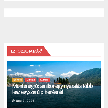
EZT OLVASTA MÁR?
Belföld
Címlap
Külföld
Montenegró: amikor egy nyaralás több
lesz egyszerű pihenésnél
aug 3, 2026