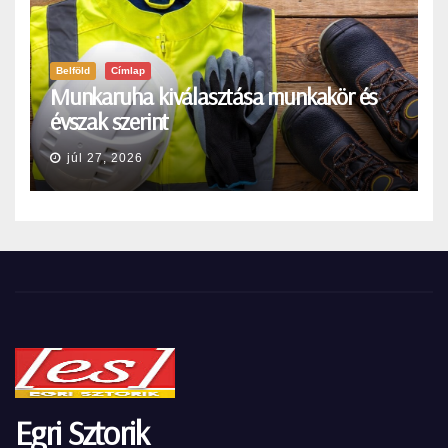
Belföld
Címlap
Munkaruha kiválasztása munkakör és
évszak szerint
júl 27, 2026
Egri Sztorik