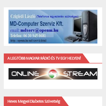
A LEGTÖBB MAGYAR RÁDIÓ ÉS TV EGY HELYEN!
Heves Megyei Diabetes Szövetség