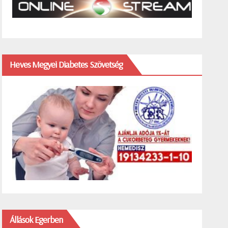
Heves Megyei Diabetes Szövetség
Állások Egerben