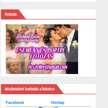
Fotózás
Részletekért kattintás a linkekre
Facebook
Honlap