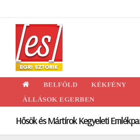
Skip
to
content
BELFÖLD
KÉKFÉNY
ÁLLÁSOK EGERBEN
Hősök és Mártírok Kegyeleti Emlékpa