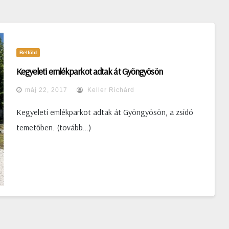
Belföld
Kegyeleti emlékparkot adtak át Gyöngyösön
máj 22, 2017
Keller Richárd
Kegyeleti emlékparkot adtak át Gyöngyösön, a zsidó
temetőben. (tovább…)