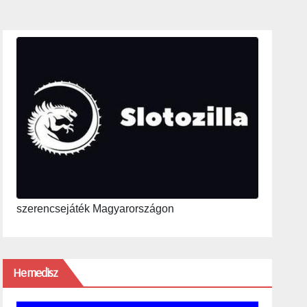
szerencsejáték Magyarországon
Hemedisz