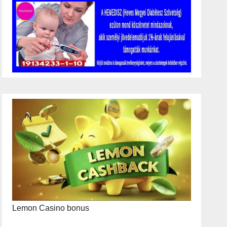
Lemon Casino bonus