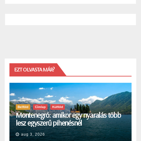
EZT OLVASTA MÁR?
Belföld
Címlap
Külföld
Montenegró: amikor egy nyaralás több
lesz egyszerű pihenésnél
aug 3, 2026