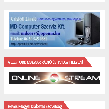
A LEGTÖBB MAGYAR RÁDIÓ ÉS TV EGY HELYEN!
Heves Megyei Diabetes Szövetség