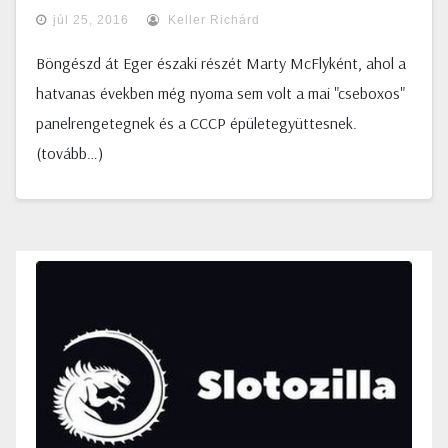
júl 25, 2016
Keller Richárd
Böngészd át Eger északi részét Marty McFlyként, ahol a
hatvanas években még nyoma sem volt a mai "cseboxos"
panelrengetegnek és a CCCP épületegyüttesnek.
(tovább…)