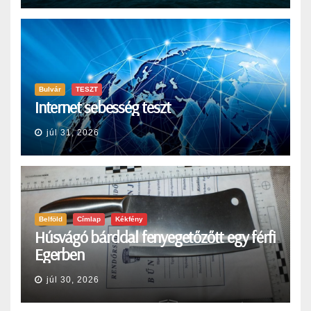
Bulvár
TESZT
Internet sebesség teszt
júl 31, 2026
Belföld
Címlap
Kékfény
Húsvágó bárddal fenyegetőzőtt egy férfi
Egerben
júl 30, 2026