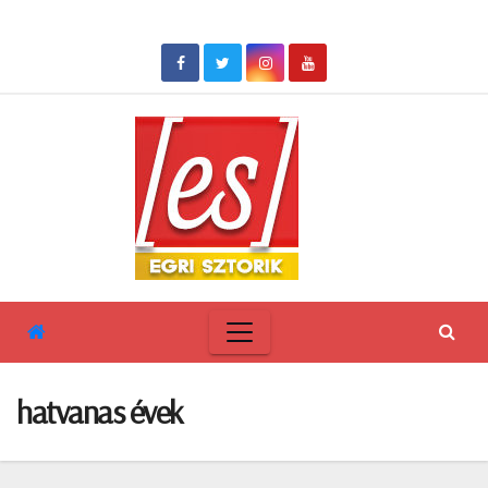
Skip
to
content
hatvanas évek