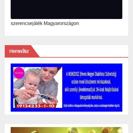
szerencsejáték Magyarországon
Hemedisz