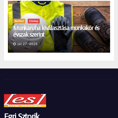
Belföld
Címlap
Munkaruha kiválasztása munkakör és
évszak szerint
júl 27, 2026
Egri Sztorik