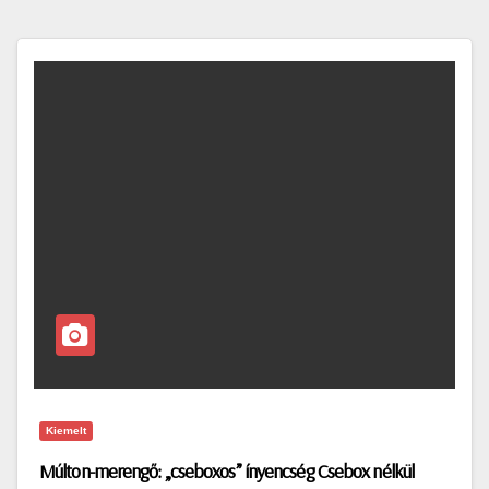
Kiemelt
Múlton-merengő: „cseboxos” ínyencség Csebox nélkül