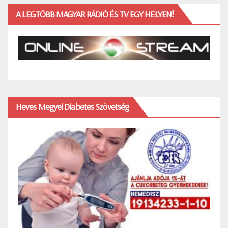
A LEGTÖBB MAGYAR RÁDIÓ ÉS TV EGY HELYEN!
Heves Megyei Diabetes Szövetség