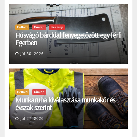
Belföld
Címlap
Kékfény
Húsvágó bárddal fenyegetőzőtt egy férfi
Egerben
júl 30, 2026
Belföld
Címlap
Munkaruha kiválasztása munkakör és
évszak szerint
júl 27, 2026