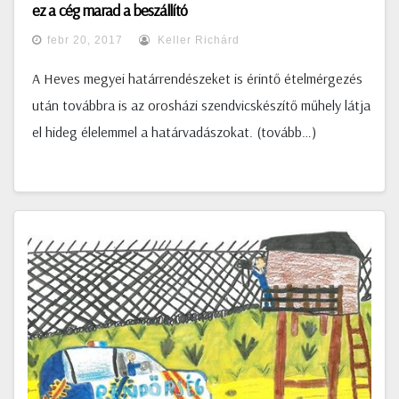
ez a cég marad a beszállító
febr 20, 2017
Keller Richárd
A Heves megyei határrendészeket is érintő ételmérgezés
után továbbra is az orosházi szendvicskészítő műhely látja
el hideg élelemmel a határvadászokat. (tovább…)