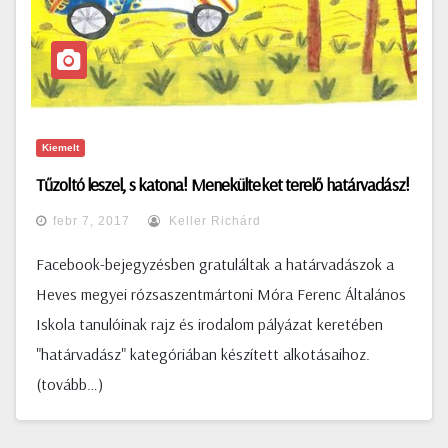
Kiemelt
Tűzoltó leszel, s katona! Menekülteket terelő határvadász!
febr 7, 2017
Keller Richárd
Facebook-bejegyzésben gratuláltak a határvadászok a
Heves megyei rózsaszentmártoni Móra Ferenc Általános
Iskola tanulóinak rajz és irodalom pályázat keretében
"határvadász" kategóriában készített alkotásaihoz.
(tovább…)