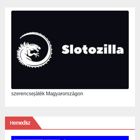
szerencsejáték Magyarországon
Hemedisz