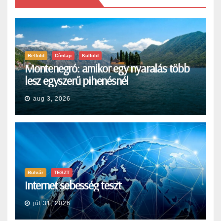
Belföld
Címlap
Külföld
Montenegró: amikor egy nyaralás több
lesz egyszerű pihenésnél
aug 3, 2026
Bulvár
TESZT
Internet sebesség teszt
júl 31, 2026