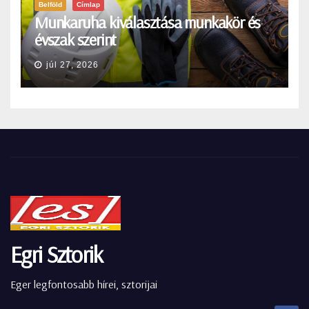
Belföld
Címlap
Munkaruha kiválasztása munkakör és
évszak szerint
júl 27, 2026
Egri Sztorik
Eger legfontosabb hírei, sztorijai