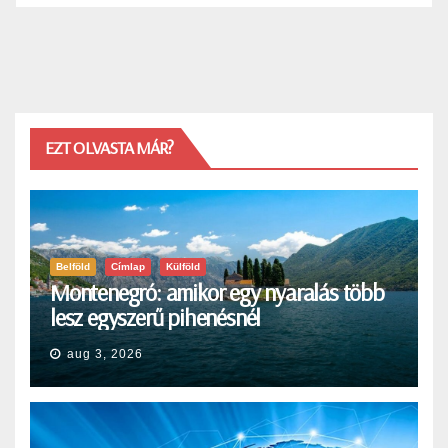
EZT OLVASTA MÁR?
Belföld
Címlap
Külföld
Montenegró: amikor egy nyaralás több
lesz egyszerű pihenésnél
aug 3, 2026