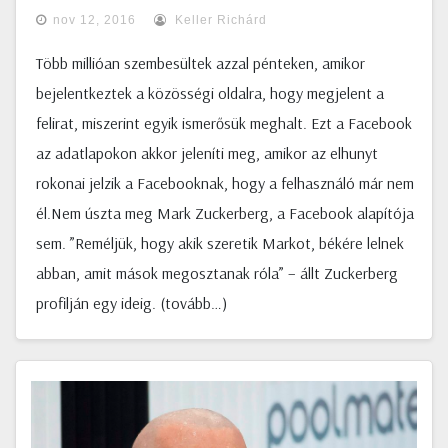
nov 12, 2016
Keller Richárd
Több millióan szembesültek azzal pénteken, amikor
bejelentkeztek a közösségi oldalra, hogy megjelent a
felirat, miszerint egyik ismerősük meghalt. Ezt a Facebook
az adatlapokon akkor jeleníti meg, amikor az elhunyt
rokonai jelzik a Facebooknak, hogy a felhasználó már nem
él.Nem úszta meg Mark Zuckerberg, a Facebook alapítója
sem. ”Reméljük, hogy akik szeretik Markot, békére lelnek
abban, amit mások megosztanak róla” – állt Zuckerberg
profilján egy ideig. (tovább…)