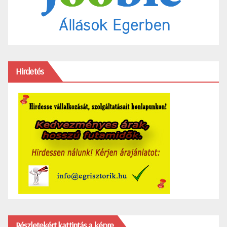
Hirdetés
Részletekért kattintás a képre