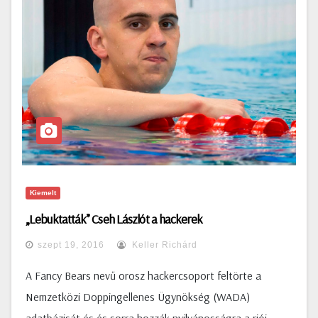
Kiemelt
„Lebuktatták” Cseh Lászlót a hackerek
szept 19, 2016
Keller Richárd
A Fancy Bears nevű orosz hackercsoport feltörte a
Nemzetközi Doppingellenes Ügynökség (WADA)