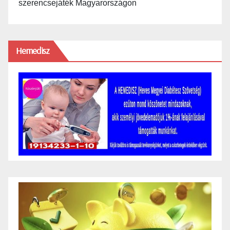
szerencsejáték Magyarországon
Hemedisz