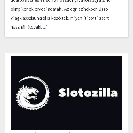
adatbázisát és és sorra hozzák nyilvánosságra a riói
olimpikonok orvosi adatait. Az egri színekben úszó
világklasszisunkról is közölték, milyen "tiltott" szert
használ. (tovább…)