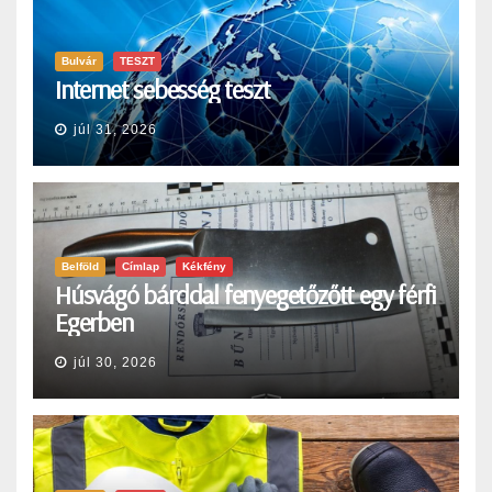
Bulvár
TESZT
Internet sebesség teszt
júl 31, 2026
Belföld
Címlap
Kékfény
Húsvágó bárddal fenyegetőzőtt egy férfi
Egerben
júl 30, 2026