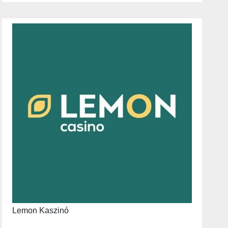
Lemon Kaszinó