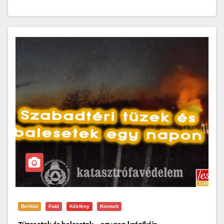
Belföld
Fotó
Kékfény
Kiemelt