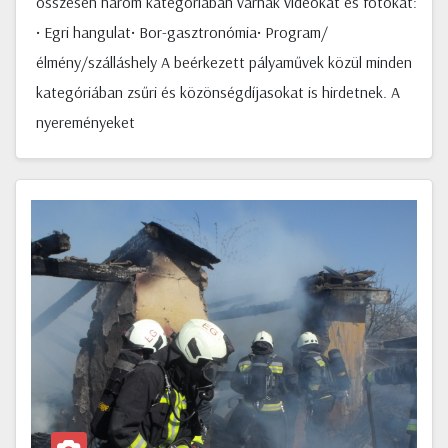
összesen három kategóriában várnak videókat és fotókat:
• Egri hangulat• Bor-gasztronómia• Program/
élmény/szálláshely A beérkezett pályaművek közül minden
kategóriában zsűri és közönségdíjasokat is hirdetnek. A
nyereményeket