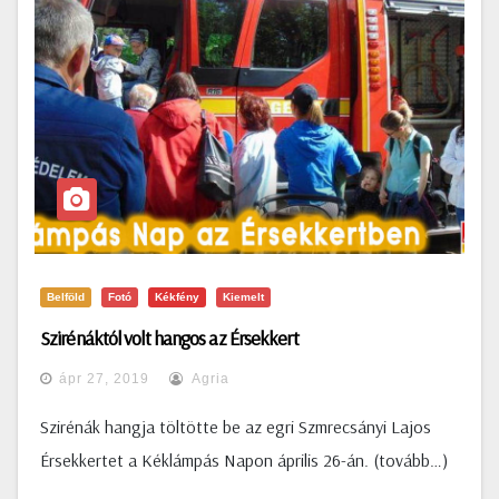
Belföld
Fotó
Kékfény
Kiemelt
Szirénáktól volt hangos az Érsekkert
ápr 27, 2019
Agria
Szirénák hangja töltötte be az egri Szmrecsányi Lajos
Érsekkertet a Kéklámpás Napon április 26-án. (tovább…)