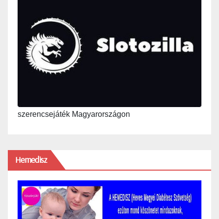
szerencsejáték Magyarországon
Hemedisz