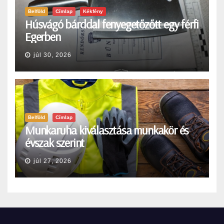
Belföld
Címlap
Kékfény
Húsvágó bárddal fenyegetőzőtt egy férfi
Egerben
júl 30, 2026
Belföld
Címlap
Munkaruha kiválasztása munkakör és
évszak szerint
júl 27, 2026