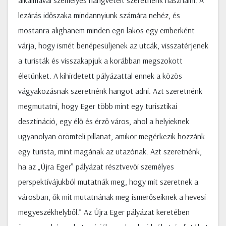
alkalmával személyes hangvételt szeretnénk használni. A
lezárás időszaka mindannyiunk számára nehéz, és
mostanra alighanem minden egri lakos egy emberként
várja, hogy ismét benépesüljenek az utcák, visszatérjenek
a turisták és visszakapjuk a korábban megszokott
életünket. A kihirdetett pályázattal ennek a közös
vágyakozásnak szeretnénk hangot adni. Azt szeretnénk
megmutatni, hogy Eger több mint egy turisztikai
desztináció, egy élő és érző város, ahol a helyieknek
ugyanolyan örömteli pillanat, amikor megérkezik hozzánk
egy turista, mint magának az utazónak. Azt szeretnénk,
ha az „Újra Eger” pályázat résztvevői személyes
perspektívájukból mutatnák meg, hogy mit szeretnek a
városban, ők mit mutatnának meg ismerőseiknek a hevesi
megyeszékhelyből.” Az Újra Eger pályázat keretében