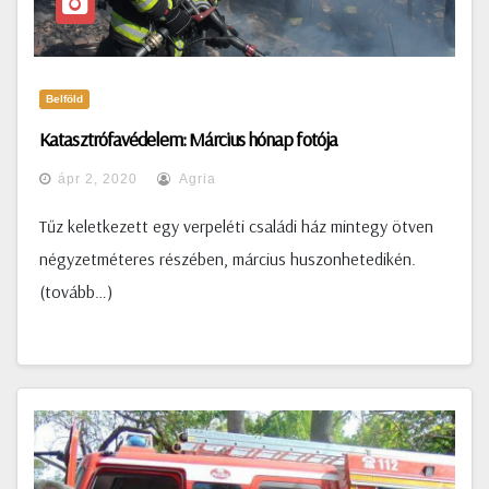
Belföld
Katasztrófavédelem: Március hónap fotója
ápr 2, 2020
Agria
Tűz keletkezett egy verpeléti családi ház mintegy ötven
négyzetméteres részében, március huszonhetedikén.
(tovább…)