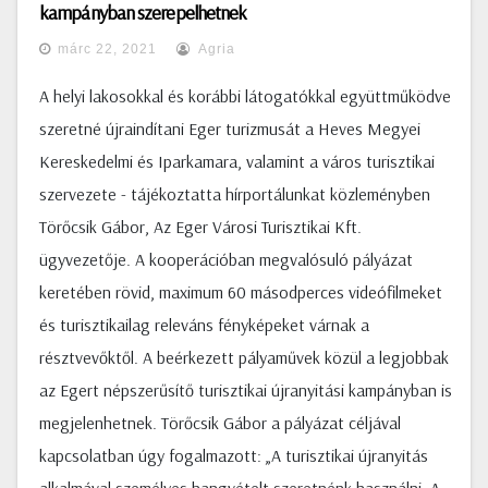
kampányban szerepelhetnek
márc 22, 2021
Agria
A helyi lakosokkal és korábbi látogatókkal együttműködve
szeretné újraindítani Eger turizmusát a Heves Megyei
Kereskedelmi és Iparkamara, valamint a város turisztikai
szervezete - tájékoztatta hírportálunkat közleményben
Törőcsik Gábor, Az Eger Városi Turisztikai Kft.
ügyvezetője. A kooperációban megvalósuló pályázat
keretében rövid, maximum 60 másodperces videófilmeket
és turisztikailag releváns fényképeket várnak a
résztvevőktől. A beérkezett pályaművek közül a legjobbak
az Egert népszerűsítő turisztikai újranyitási kampányban is
megjelenhetnek. Törőcsik Gábor a pályázat céljával
kapcsolatban úgy fogalmazott: „A turisztikai újranyitás