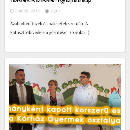
Tüzesetek és balesetek – egy nap krónikája
febr 28, 2019
Agria
Szabadtéri tüzek és balesetek szerdán. A
katasztrófavédelem jelentése. (tovább…)