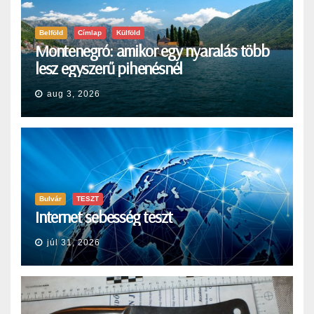
Belföld
Címlap
Külföld
Montenegró: amikor egy nyaralás több
lesz egyszerű pihenésnél
aug 3, 2026
Bulvár
TESZT
Internet sebesség teszt
júl 31, 2026