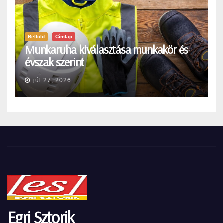
Belföld
Címlap
Munkaruha kiválasztása munkakör és
évszak szerint
júl 27, 2026
Egri Sztorik