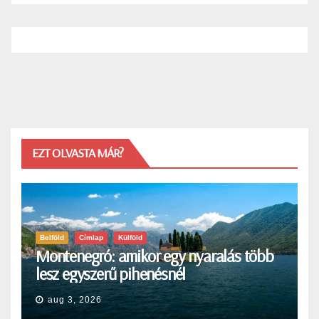
EZT OLVASTA MÁR?
Belföld
Címlap
Külföld
Montenegró: amikor egy nyaralás több
lesz egyszerű pihenésnél
aug 3, 2026