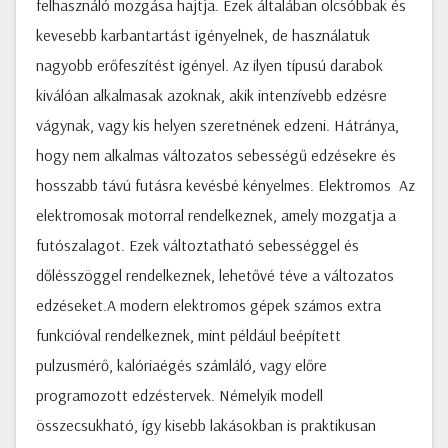
felhasználó mozgása hajtja. Ezek általában olcsóbbak és
kevesebb karbantartást igényelnek, de használatuk
nagyobb erőfeszítést igényel. Az ilyen típusú darabok
kiválóan alkalmasak azoknak, akik intenzívebb edzésre
vágynak, vagy kis helyen szeretnének edzeni. Hátránya,
hogy nem alkalmas változatos sebességű edzésekre és
hosszabb távú futásra kevésbé kényelmes. Elektromos Az
elektromosak motorral rendelkeznek, amely mozgatja a
futószalagot. Ezek változtatható sebességgel és
dőlésszöggel rendelkeznek, lehetővé téve a változatos
edzéseket.A modern elektromos gépek számos extra
funkcióval rendelkeznek, mint például beépített
pulzusmérő, kalóriaégés számláló, vagy előre
programozott edzéstervek. Némelyik modell
összecsukható, így kisebb lakásokban is praktikusan