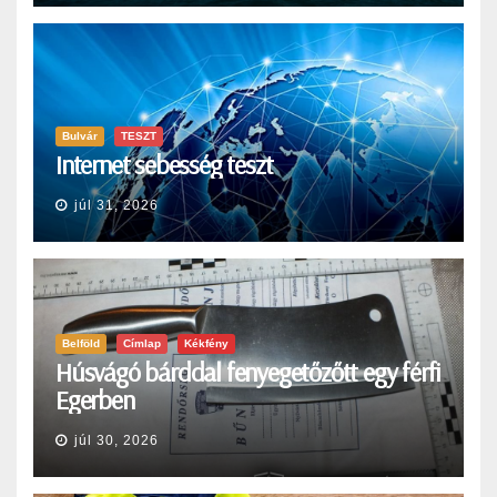
Bulvár
TESZT
Internet sebesség teszt
júl 31, 2026
Belföld
Címlap
Kékfény
Húsvágó bárddal fenyegetőzőtt egy férfi
Egerben
júl 30, 2026