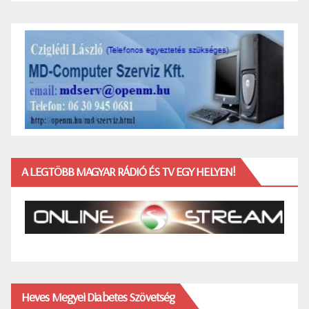
A LEGTÖBB MAGYAR RÁDIÓ ÉS TV EGY HELYEN!
Heves Megyei Diabetes Szövetség