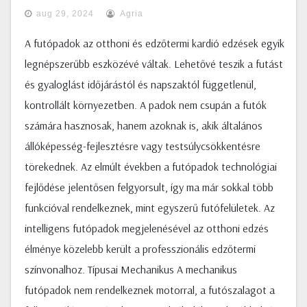
aug 29, 2024
Agria
A futópadok az otthoni és edzőtermi kardió edzések egyik
legnépszerűbb eszközévé váltak. Lehetővé teszik a futást
és gyaloglást időjárástól és napszaktól függetlenül,
kontrollált környezetben. A padok nem csupán a futók
számára hasznosak, hanem azoknak is, akik általános
állóképesség-fejlesztésre vagy testsúlycsökkentésre
törekednek. Az elmúlt években a futópadok technológiai
fejlődése jelentősen felgyorsult, így ma már sokkal több
funkcióval rendelkeznek, mint egyszerű futófelületek. Az
intelligens futópadok megjelenésével az otthoni edzés
élménye közelebb került a professzionális edzőtermi
színvonalhoz. Típusai Mechanikus A mechanikus
futópadok nem rendelkeznek motorral, a futószalagot a