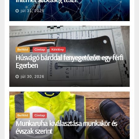
júl 31, 2026
Belföld
Címlap
Kékfény
Húsvágó bárddal fenyegetőzőtt egy férfi
Egerben
júl 30, 2026
Belföld
Címlap
Munkaruha kiválasztása munkakör és
évszak szerint