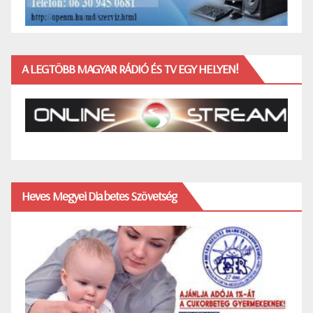
A LEGTÖBB MAGYAR RÁDIÓ ÉS TV EGY HELYEN!
Heves Megyei Diabetes Szövetség