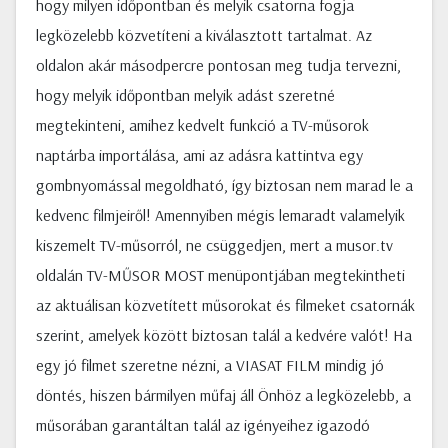
hogy milyen időpontban és melyik csatorna fogja
legközelebb közvetíteni a kiválasztott tartalmat. Az
oldalon akár másodpercre pontosan meg tudja tervezni,
hogy melyik időpontban melyik adást szeretné
megtekinteni, amihez kedvelt funkció a TV-műsorok
naptárba importálása, ami az adásra kattintva egy
gombnyomással megoldható, így biztosan nem marad le a
kedvenc filmjeiről! Amennyiben mégis lemaradt valamelyik
kiszemelt TV-műsorról, ne csüggedjen, mert a musor.tv
oldalán TV-MŰSOR MOST menüpontjában megtekintheti
az aktuálisan közvetített műsorokat és filmeket csatornák
szerint, amelyek között biztosan talál a kedvére valót! Ha
egy jó filmet szeretne nézni, a VIASAT FILM mindig jó
döntés, hiszen bármilyen műfaj áll Önhöz a legközelebb, a
műsorában garantáltan talál az igényeihez igazodó