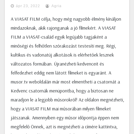
ápr 23, 2022
Agria
A VIASAT FILM célja, hogy még nagyobb élmény kínáljon
mindazoknak, akik rajonganak a jó filmekért. A VIASAT
FILM a VIASAT-család egyik legújabb tagjaként a
minőségi és felhőtlen szórakozást testesíti meg. Régi,
kultikus és vadonatúj alkotások is elérhetőek lesznek
változatos formában. Újranézheti kedvenceit és
felfedezhet eddig nem látott filmeket is egyaránt. A
musor.tv weboldalán már most elmentheti a csatornát a
Kedvenc csatornák menüpontba, hogy a biztosan ne
maradjon le a legjobb műsorokról! Az oldalon megnézheti,
hogy a VIASAT FILM mai műsorában milyen filmeket
játszanak. Amennyiben egy műsor időpontja éppen nem
megfelelő Önnek, azt is megnézheti a címére kattintva,