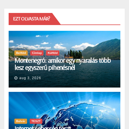
EZT OLVASTA MÁR?
Belföld
Címlap
Külföld
Montenegró: amikor egy nyaralás több
lesz egyszerű pihenésnél
aug 3, 2026
Bulvár
TESZT
Internet sebesség teszt