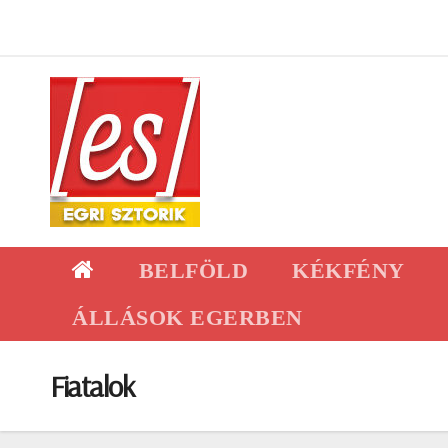
Skip
to
content
BELFÖLD
KÉKFÉNY
ÁLLÁSOK EGERBEN
Fiatalok