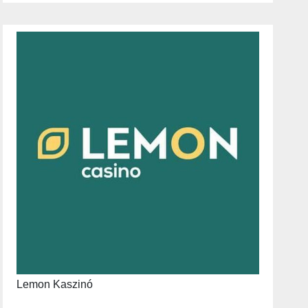
Lemon Kaszinó