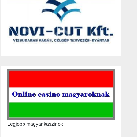
Legjobb magyar kaszinók