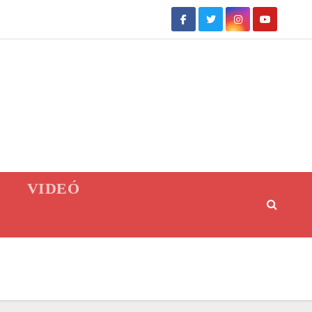
VIDEÓ