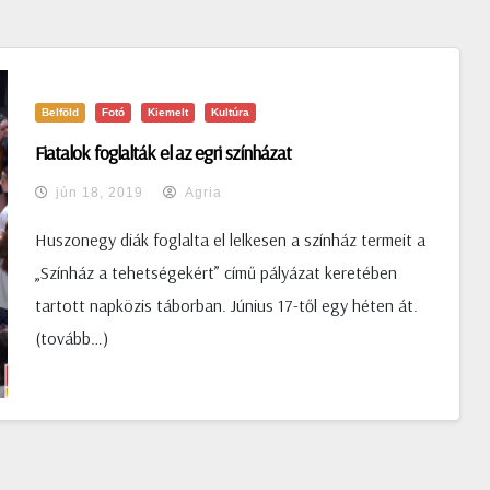
Belföld
Fotó
Kiemelt
Kultúra
Fiatalok foglalták el az egri színházat
jún 18, 2019
Agria
Huszonegy diák foglalta el lelkesen a színház termeit a
„Színház a tehetségekért” című pályázat keretében
tartott napközis táborban. Június 17-től egy héten át.
(tovább…)