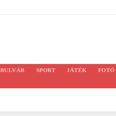
BULVÁR
SPORT
JÁTÉK
FOTÓ