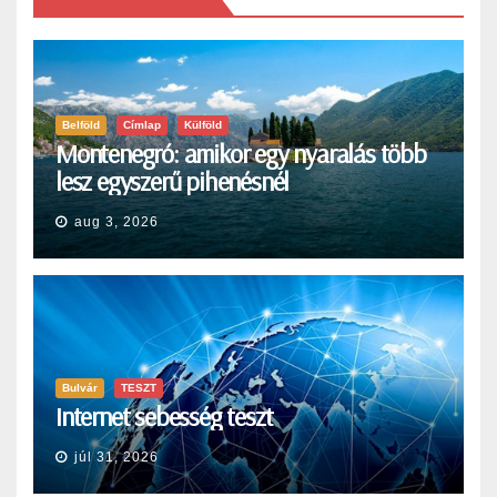
Belföld
Címlap
Külföld
Montenegró: amikor egy nyaralás több
lesz egyszerű pihenésnél
aug 3, 2026
Bulvár
TESZT
Internet sebesség teszt
júl 31, 2026