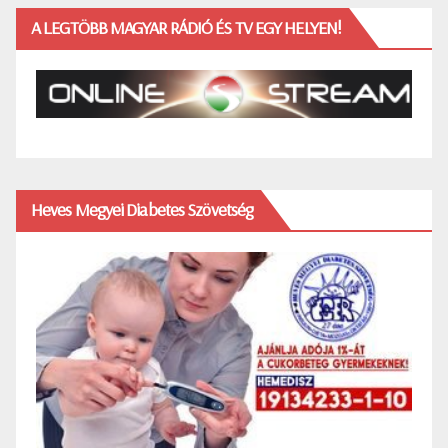
A LEGTÖBB MAGYAR RÁDIÓ ÉS TV EGY HELYEN!
Heves Megyei Diabetes Szövetség