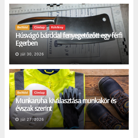
Belföld
Címlap
Kékfény
Húsvágó bárddal fenyegetőzőtt egy férfi
Egerben
júl 30, 2026
Belföld
Címlap
Munkaruha kiválasztása munkakör és
évszak szerint
júl 27, 2026