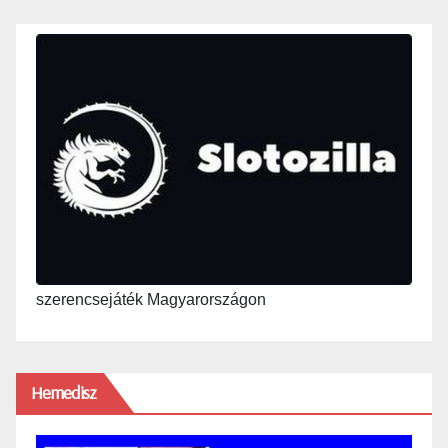
szerencsejáték Magyarországon
Hemedisz