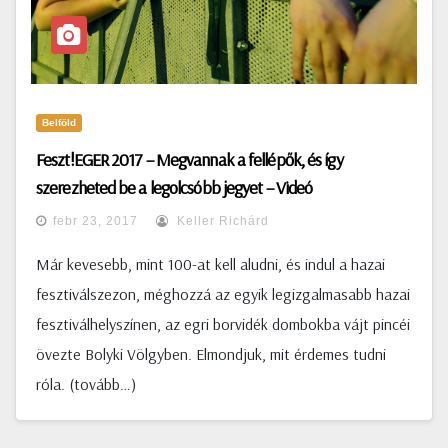
Belföld
Feszt!EGER 2017 – Megvannak a fellépők, és így
szerezheted be a legolcsóbb jegyet – Videó
febr 23, 2017
Keller Richárd
Már kevesebb, mint 100-at kell aludni, és indul a hazai
fesztiválszezon, méghozzá az egyik legizgalmasabb hazai
fesztiválhelyszínen, az egri borvidék dombokba vájt pincéi
övezte Bolyki Völgyben. Elmondjuk, mit érdemes tudni
róla. (tovább…)