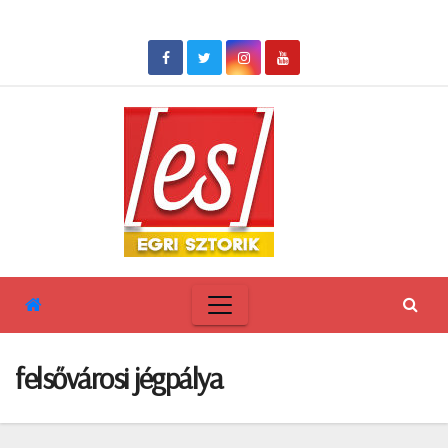
Skip
to
content
felsővárosi jégpálya