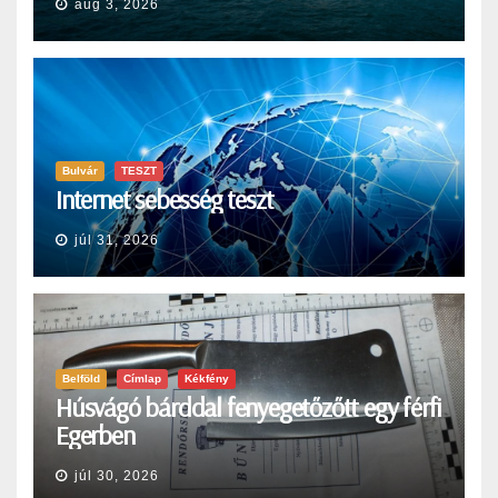
aug 3, 2026
Bulvár
TESZT
Internet sebesség teszt
júl 31, 2026
Belföld
Címlap
Kékfény
Húsvágó bárddal fenyegetőzőtt egy férfi
Egerben
júl 30, 2026