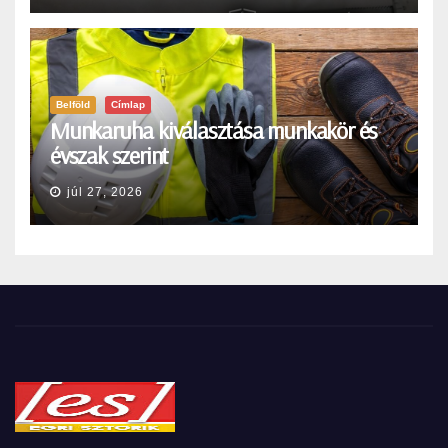
Belföld
Címlap
Munkaruha kiválasztása munkakör és
évszak szerint
júl 27, 2026