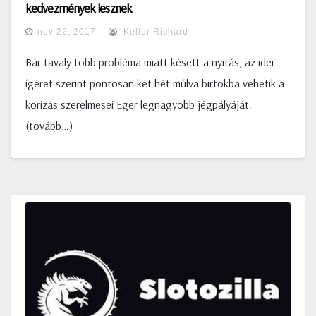
kedvezmények lesznek
nov 22, 2017
Keller Richárd
Bár tavaly több probléma miatt késett a nyitás, az idei
ígéret szerint pontosan két hét múlva birtokba vehetik a
korizás szerelmesei Eger legnagyobb jégpályáját.
(tovább…)