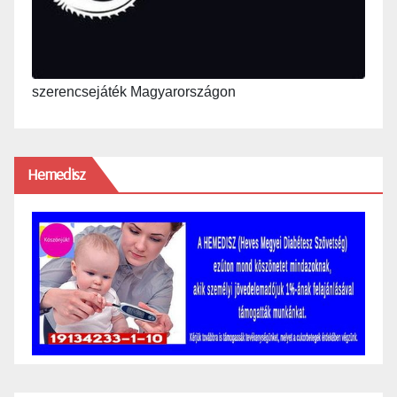
szerencsejáték Magyarországon
Hemedisz