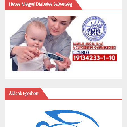
Heves Megyei Diabetes Szövetség
Állások Egerben