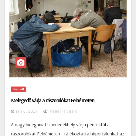
Kiemelt
Melegedő várja a rászorulókat Felnémeten
jan 6, 2017
Keller Richárd
A nagy hideg miatt menedékhely várja péntektől a
rászorulókat Felnémeten - tájékoztatta hírportálunkat az