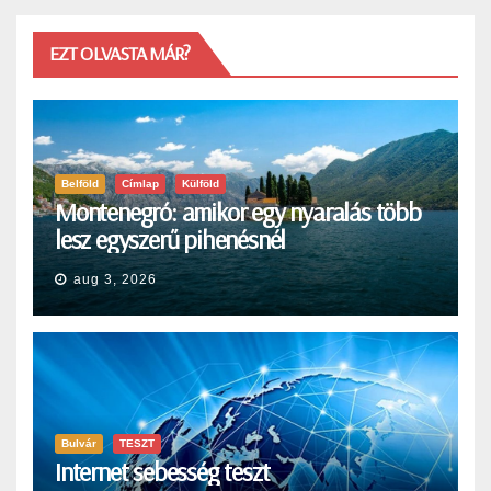
EZT OLVASTA MÁR?
Belföld
Címlap
Külföld
Montenegró: amikor egy nyaralás több
lesz egyszerű pihenésnél
aug 3, 2026
Bulvár
TESZT
Internet sebesség teszt