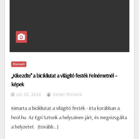
Kiemelt
„Kikezdte” a bicikliutat a világító festék Felnémetnél –
képek
jún 15, 2016
Keller Richárd
Kimarta a bicikliutat a világító festék - írta korábban a
heol.hu. Az Egri Sztorik a helyszínen járt, és megvizsgálta
a helyzetet. (tovább…)