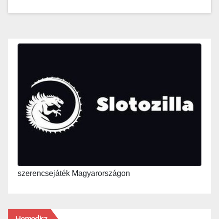
szerencsejáték Magyarországon
Hemedisz