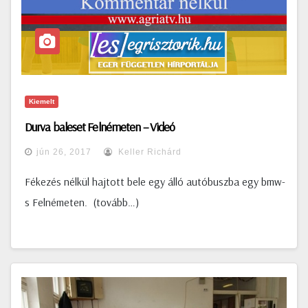
Kiemelt
Durva baleset Felnémeten – Videó
jún 26, 2017
Keller Richárd
Fékezés nélkül hajtott bele egy álló autóbuszba egy bmw-
s Felnémeten. (tovább…)