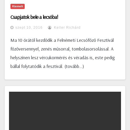
Kiemelt
Csapjatok bele a lecsóba!
szept 10, 2016
Keller Richárd
Ma 10 órától kezdődik a Felnémeti Lecsófőző Fesztivál
főzőversennyel, zenés műsorral, tombolasorsolással. A
helyszínen lesz vércukormérés és véradás is, este pedig
bállal folytatódik a fesztivál. (tovább…)