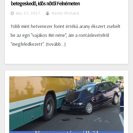
betegeskedő, idős nőtől Felnémeten
dec 27, 2017
Keller Richárd
Több mint hetvenezer forint értékű arany ékszert zsebelt
be az egri "vajákos Biri néne", ám a rontáslevételről
"megfeledkezett". (tovább…)