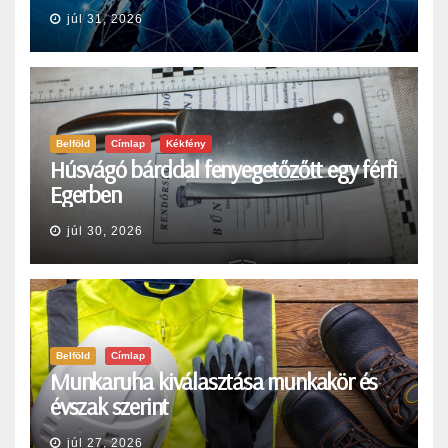
júl 31, 2026
Belföld
Címlap
Kékfény
Húsvágó bárddal fenyegetőzőtt egy férfi
Egerben
júl 30, 2026
Belföld
Címlap
Munkaruha kiválasztása munkakör és
évszak szerint
júl 27, 2026