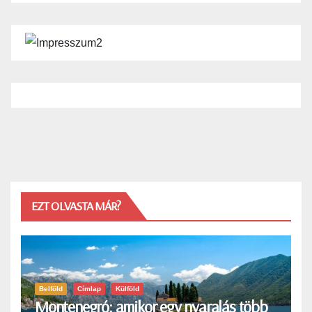
EZT OLVASTA MÁR?
Belföld
Címlap
Külföld
Montenegró: amikor egy nyaralás több