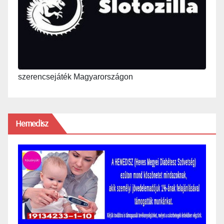
szerencsejáték Magyarországon
Hemedisz