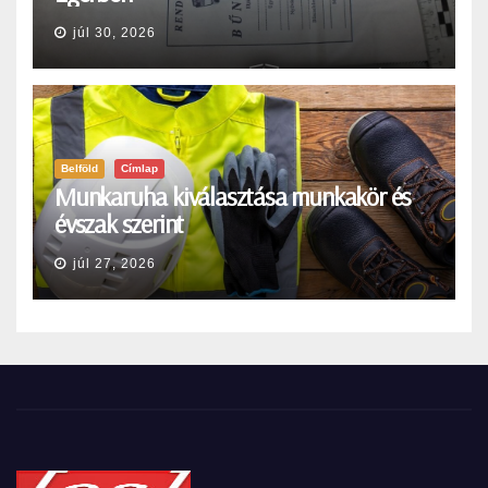
júl 30, 2026
Belföld
Címlap
Munkaruha kiválasztása munkakör és
évszak szerint
júl 27, 2026