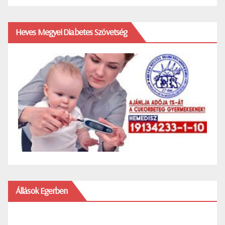
Heves Megyei Diabetes Szövetség
Állások Egerben