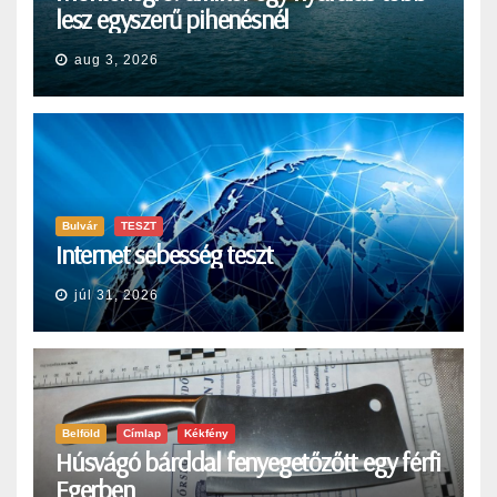
lesz egyszerű pihenésnél
aug 3, 2026
Bulvár
TESZT
Internet sebesség teszt
júl 31, 2026
Belföld
Címlap
Kékfény
Húsvágó bárddal fenyegetőzőtt egy férfi
Egerben