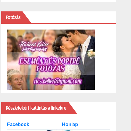
Fotózás
Részletekért kattintás a linkekre
Facebook
Honlap