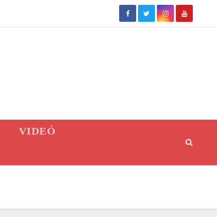
VIDEÓ