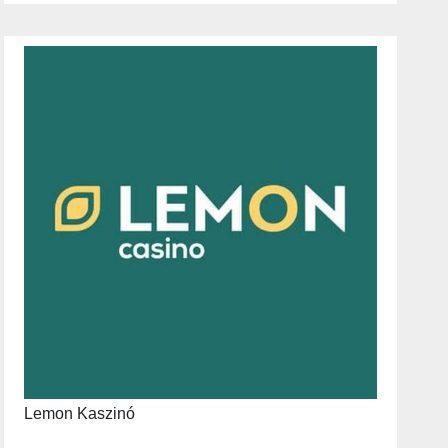
Lemon Kaszinó