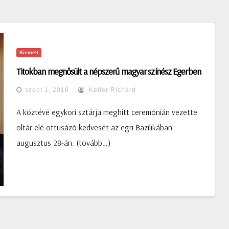
Kiemelt
Ti­tok­ban meg­nő­sült a nép­szerű ma­gyar szí­nész Egerben
szept 1, 2016
Keller Richárd
A köz­tévé egy­kori sztárja meg­hitt ce­re­mó­nián ve­zette
oltár elé öt­tu­sázó ked­ve­sét az egri Bazilikában
augusztus 28-án. (tovább…)