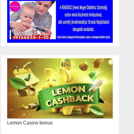
Lemon Casino bonus