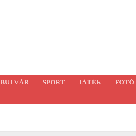
BULVÁR
SPORT
JÁTÉK
FOTÓ