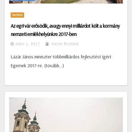
Belföld
Az egri vár erősödik, avagy ennyi milliárdot költ a kormány
nemzeti emlékhelyünkre 2017-ben
márc 1, 2017
Keller Richárd
Lázár János miniszter többmilliárdos fejlesztést ígért
Egernek 2017-re. (tovább…)