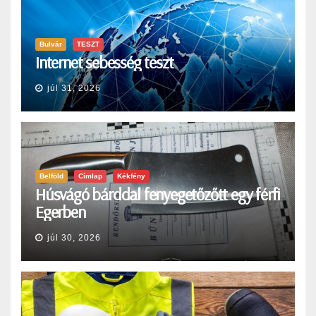
Bulvár
TESZT
Internet sebesség teszt
júl 31, 2026
Belföld
Címlap
Kékfény
Húsvágó bárddal fenyegetőzőtt egy férfi
Egerben
júl 30, 2026