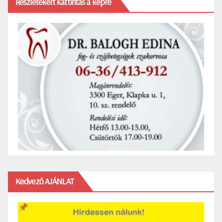
Részletekért kattintás a képre
Kedvező AJÁNLAT