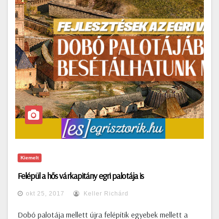
Kiemelt
Felépül a hős várkapitány egri palotája is
okt 25, 2017
Keller Richárd
Dobó palotája mellett újra felépítik egyebek mellett a