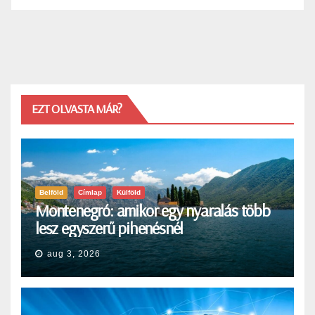
EZT OLVASTA MÁR?
Belföld
Címlap
Külföld
Montenegró: amikor egy nyaralás több
lesz egyszerű pihenésnél
aug 3, 2026