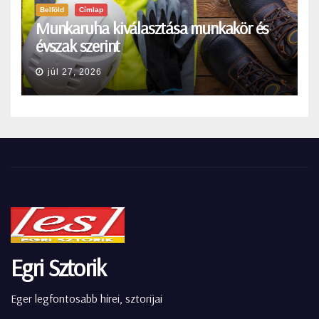
Belföld
Címlap
Munkaruha kiválasztása munkakör és
évszak szerint
júl 27, 2026
Egri Sztorik
Eger legfontosabb hírei, sztorijai