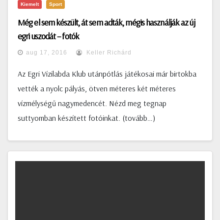
Kiemelt
Sport
Még el sem készült, át sem adták, mégis használják az új
egri uszodát – fotók
aug 17, 2016
Keller Richárd
Az Egri Vízilabda Klub utánpótlás játékosai már birtokba
vették a nyolc pályás, ötven méteres két méteres
vízmélységű nagymedencét. Nézd meg tegnap
suttyomban készített fotóinkat. (tovább…)