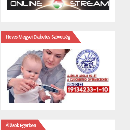
Heves Megyei Diabetes Szövetség
Állások Egerben