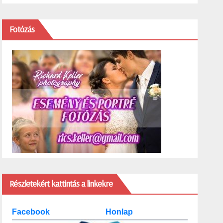
Fotózás
Részletekért kattintás a linkekre
Facebook
Honlap