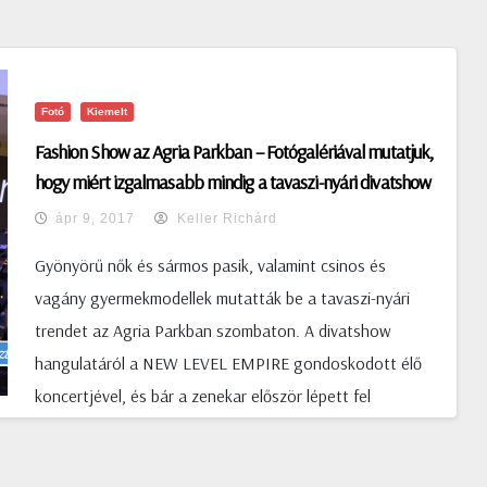
Fotó
Kiemelt
Fashion Show az Agria Parkban – Fotógalériával mutatjuk,
hogy miért izgalmasabb mindig a tavaszi-nyári divatshow
a télitől
ápr 9, 2017
Keller Richárd
Gyönyörű nők és sármos pasik, valamint csinos és
vagány gyermekmodellek mutatták be a tavaszi-nyári
trendet az Agria Parkban szombaton. A divatshow
hangulatáról a NEW LEVEL EMPIRE gondoskodott élő
koncertjével, és bár a zenekar először lépett fel
divatbemutatón rendesen helytállt. Énekesüknek Ujvári
Zoltán Szilveszternek (Zolának) köszönhetően humorral