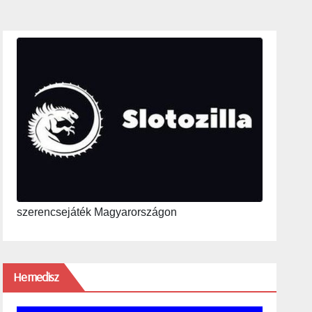
szerencsejáték Magyarországon
Hemedisz