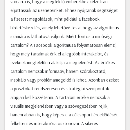
van arra is, hogy a megfelelő emberekhez célzottan
eljuttassuk az üzeneteinket. Ehhez nyújtanak segítséget
a fizetett megoldások, mint például a facebook
hirdetéskezelés, amely lehetővé teszi, hogy az algoritmus
számára is láthatóvá váljunk. Miért fontos a minőségi
tartalom? A Facebook algoritmusa folyamatosan elemzi,
hogy mely tartalmak érik el a legtöbb interakciót, és
ezeknek megfelelően alakítja a megjelenést. Az értékes
tartalom nemcsak informatív, hanem szórakoztató,
inspiráló vagy problémamegoldó is lehet. Azonban ezeket
a posztokat rendszeresen és stratégiai szempontok
alapján kell közzétenni. A tartalom értéke nemcsak a
vizuális megjelenésben vagy a szövegezésben rejlik,
hanem abban is, hogy képes-e a célcsoport érdeklődését
felkelteni és interakcióra ösztönözni. A sikeres