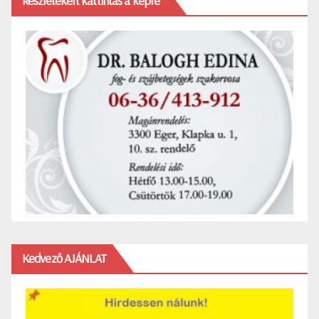
Részletekért kattintás a képre
Kedvező AJÁNLAT