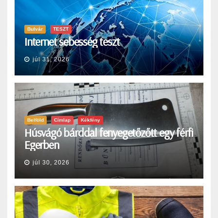
Bulvár
TESZT
Internet sebesség teszt
júl 31, 2026
Belföld
Címlap
Kékfény
Húsvágó bárddal fenyegetőzőtt egy férfi
Egerben
júl 30, 2026