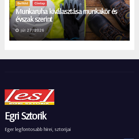
Belföld
Címlap
Munkaruha kiválasztása munkakör és
évszak szerint
júl 27, 2026
Egri Sztorik
Eger legfontosabb hírei, sztorijai