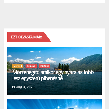
EZT OLVASTA MÁR?
Belföld
Címlap
Külföld
Montenegró: amikor egy nyaralás több
lesz egyszerű pihenésnél
aug 3, 2026