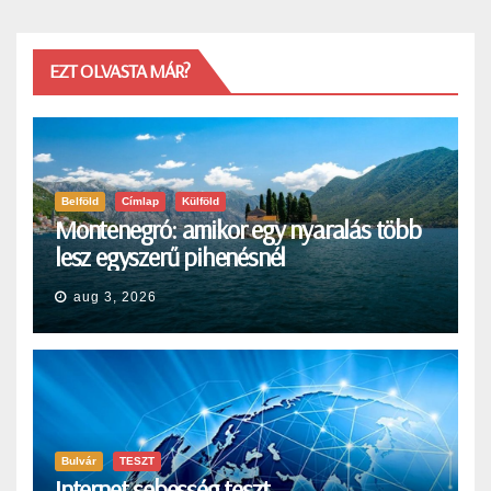
EZT OLVASTA MÁR?
Belföld
Címlap
Külföld
Montenegró: amikor egy nyaralás több
lesz egyszerű pihenésnél
aug 3, 2026
Bulvár
TESZT
Internet sebesség teszt