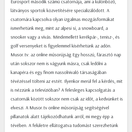
Eurosport második számú csatornája, ami a különböző,
látványos sportok közvetítésére specializálódott. A
csatornára kapcsolva olyan izgalmas mozgásformákat
ismerhetünk meg, mint az alpesi sí, a snowboard, a
snooker vagy a vívás. Mindemellett kerékpár-, tenisz-, és
golf versenyeket is figyelemmel kísérhetünk az adón.
Musor.tv: az online műsorújság Egy hosszú, fárasztó nap
után sokszor nem is vágyunk másra, csak ledőlni a
kanapéra és egy finom nassolnivaló társaságában
tévézéssel tölteni az estét. Ilyenkor merül fel a kérdés, mit
is nézzünk a televízióban? A felesleges kapcsolgatás a
csatornák között sokszor nem csak az időt, a kedvünket is
elveszi. A Musor.tv online műsorújság segítségével
pillanatok alatt tájékozódhatunk arról, mi megy épp a
tévében. A felületre ellátogatva tudomást szerezhetünk