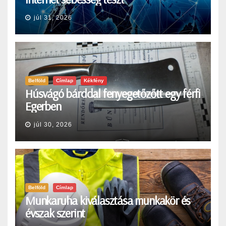
júl 31, 2026
Belföld
Címlap
Kékfény
Húsvágó bárddal fenyegetőzőtt egy férfi
Egerben
júl 30, 2026
Belföld
Címlap
Munkaruha kiválasztása munkakör és
évszak szerint