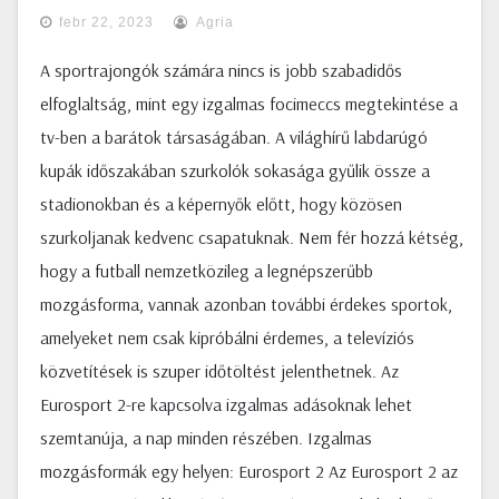
febr 22, 2023
Agria
A sportrajongók számára nincs is jobb szabadidős
elfoglaltság, mint egy izgalmas focimeccs megtekintése a
tv-ben a barátok társaságában. A világhírű labdarúgó
kupák időszakában szurkolók sokasága gyűlik össze a
stadionokban és a képernyők előtt, hogy közösen
szurkoljanak kedvenc csapatuknak. Nem fér hozzá kétség,
hogy a futball nemzetközileg a legnépszerűbb
mozgásforma, vannak azonban további érdekes sportok,
amelyeket nem csak kipróbálni érdemes, a televíziós
közvetítések is szuper időtöltést jelenthetnek. Az
Eurosport 2-re kapcsolva izgalmas adásoknak lehet
szemtanúja, a nap minden részében. Izgalmas
mozgásformák egy helyen: Eurosport 2 Az Eurosport 2 az