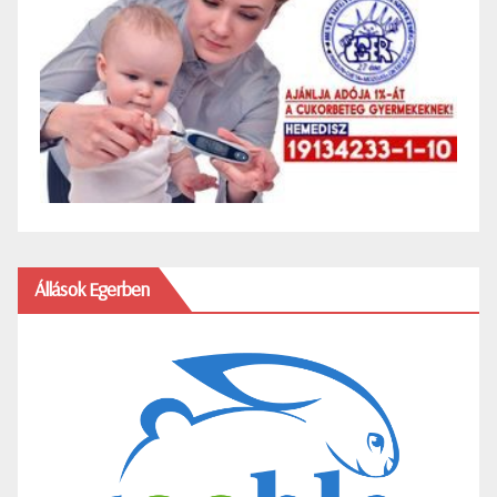
Állások Egerben