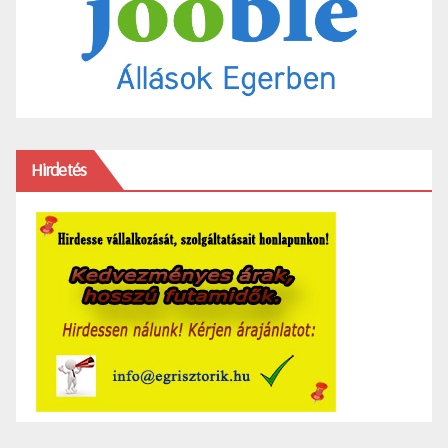
Hirdetés