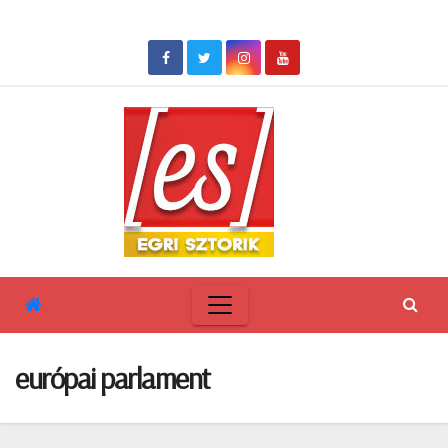
Skip
to
content
európai parlament