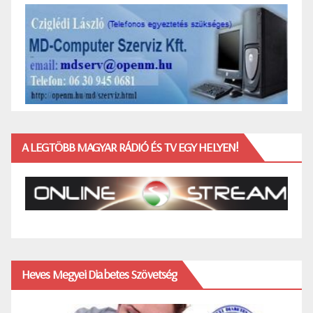
A LEGTÖBB MAGYAR RÁDIÓ ÉS TV EGY HELYEN!
Heves Megyei Diabetes Szövetség