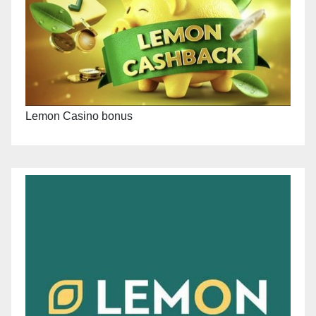
Lemon Casino bonus