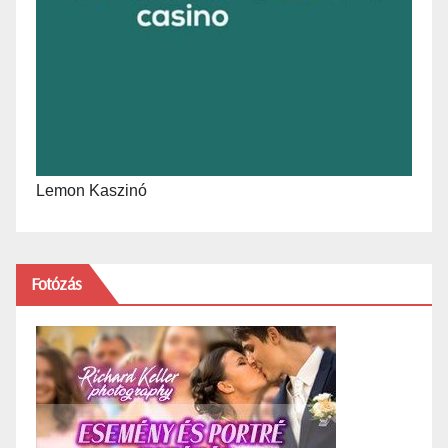
Lemon Kaszinó
Fotózás