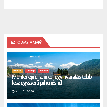
EZT OLVASTA MÁR?
Belföld
Címlap
Külföld
Montenegró: amikor egy nyaralás több
lesz egyszerű pihenésnél
aug 3, 2026