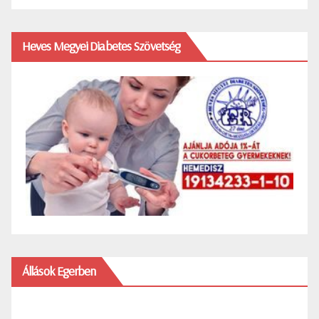
Heves Megyei Diabetes Szövetség
Állások Egerben