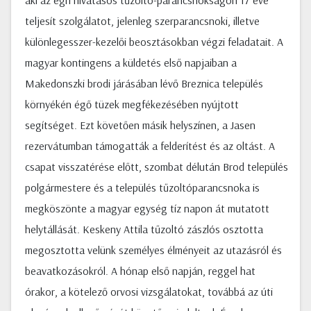
aki az egri hivatásos tűzoltó-parancsnokságon 17 éve
teljesít szolgálatot, jelenleg szerparancsnoki, illetve
különlegesszer-kezelői beosztásokban végzi feladatait. A
magyar kontingens a küldetés első napjaiban a
Makedonszki brodi járásában lévő Breznica település
környékén égő tüzek megfékezésében nyújtott
segítséget. Ezt követően másik helyszínen, a Jasen
rezervátumban támogatták a felderítést és az oltást. A
csapat visszatérése előtt, szombat délután Brod település
polgármestere és a település tűzoltóparancsnoka is
megköszönte a magyar egység tíz napon át mutatott
helytállását. Keskeny Attila tűzoltó zászlós osztotta
megosztotta velünk személyes élményeit az utazásról és
beavatkozásokról. A hónap első napján, reggel hat
órakor, a kötelező orvosi vizsgálatokat, továbbá az úti