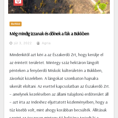
Belföld
Még mindig izzanak és dőlnek a fák a Bükkben
júl 3, 2022
Agria
Mindenkitől azt kéri a az Északerdő Zrt, hogy kerülje el
az érintett területet. Mintegy száz hektáron lángolt
pénteken a fenyőerdő Miskolc külterületén a Bükkben,
Jávorkút közelében. A lángokat szombaton hajnalra
sikerült eloltani. Az esettel kapcsolatban az Északerdő Zrt.
– amelynek kezelésében az állami tulajdonú erdőterület áll
– azt írta az Indexhez eljuttatott közleményében, hogy a
tűz kisebb volt, mint ahogy korábban becsülték. Állításuk
szerint az összesen mintegy 65 hektárra terjedt ki a