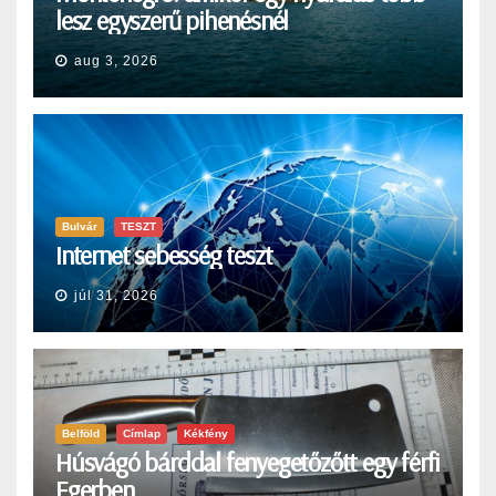
lesz egyszerű pihenésnél
aug 3, 2026
Bulvár
TESZT
Internet sebesség teszt
júl 31, 2026
Belföld
Címlap
Kékfény
Húsvágó bárddal fenyegetőzőtt egy férfi
Egerben