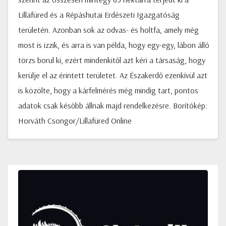
Lillafüred és a Répáshutai Erdészeti Igazgatóság
területén. Azonban sok az odvas- és holtfa, amely még
most is izzik, és arra is van példa, hogy egy-egy, lábon álló
törzs borul ki, ezért mindenkitől azt kéri a társaság, hogy
kerülje el az érintett területet. Az Északerdő ezenkívül azt
is közölte, hogy a kárfelmérés még mindig tart, pontos
adatok csak később állnak majd rendelkezésre. Borítókép:
Horváth Csongor/Lillafüred Online