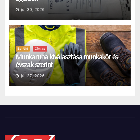
júl 30, 2026
Belföld
Címlap
Munkaruha kiválasztása munkakör és
évszak szerint
júl 27, 2026