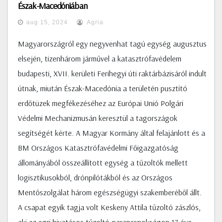
Észak-Macedóniában
aug 15, 2024
Agria
Magyarországról egy negyvenhat tagú egység augusztus
elsején, tizenhárom járművel a katasztrófavédelem
budapesti, XVII. kerületi Ferihegyi úti raktárbázisáról indult
útnak, miután Észak-Macedónia a területén pusztító
erdőtüzek megfékezéséhez az Európai Unió Polgári
Védelmi Mechanizmusán keresztül a tagországok
segítségét kérte. A Magyar Kormány által felajánlott és a
BM Országos Katasztrófavédelmi Főigazgatóság
állományából összeállított egység a tűzoltók mellett
logisztikusokból, drónpilótákból és az Országos
Mentőszolgálat három egészségügyi szakemberéből állt.
A csapat egyik tagja volt Keskeny Attila tűzoltó zászlós,