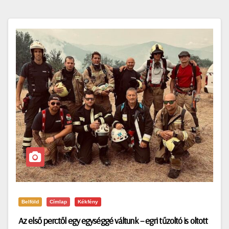
Belföld
Címlap
Kékfény
Az első perctől egy egységgé váltunk – egri tűzoltó is oltott