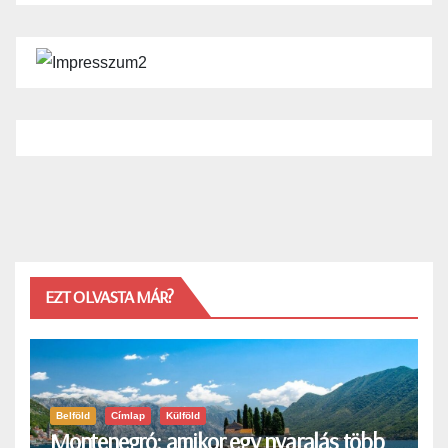
EZT OLVASTA MÁR?
Belföld
Címlap
Külföld
Montenegró: amikor egy nyaralás több