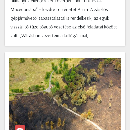
okmányok ellenőrzését követően indultunk Észak-
Macedóniába” – kezdte történetét Attila. A zászlós
gépjárművetői tapasztalattal is rendelkezik, az egyik
vízszállító tűzoltóautó vezetése az első feladatai között
volt. „Váltásban vezettem a kollégámmal,