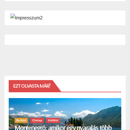
EZT OLVASTA MÁR?
Belföld
Címlap
Külföld
Montenegró: amikor egy nyaralás több