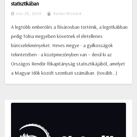
statisztikában
nov 26, 2016
Keller Richárd
A legtöbb emberölés a fővárosban történik, a legritkábban
pedig Tolna megyében követnek el életellenes
bűncselekményeket. Heves megye - a gyilkosságok
tekintetében - a középmezőnyben van – derül ki az
Országos Rendőr-főkapitányság statisztikájából, amelyet
a Magyar Idők közölt szombati számában. (tovább…)