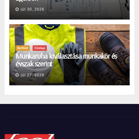
júl 30, 2026
Belföld
Címlap
Munkaruha kiválasztása munkakör és
évszak szerint
júl 27, 2026