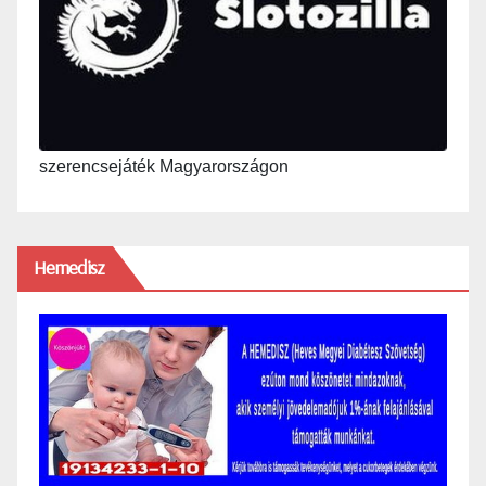
szerencsejáték Magyarországon
Hemedisz