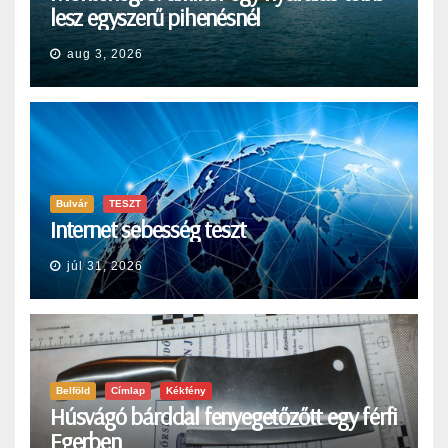
lesz egyszerű pihenésnél
aug 3, 2026
Bulvár
TESZT
Internet sebesség teszt
júl 31, 2026
Belföld
Címlap
Kékfény
Húsvágó bárddal fenyegetőzőtt egy férfi
Egerben