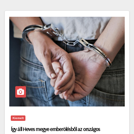
Kiemelt
Így áll Heves megye emberölésből az országos