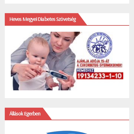
Heves Megyei Diabetes Szövetség
Állások Egerben