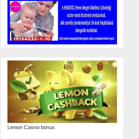
Lemon Casino bonus