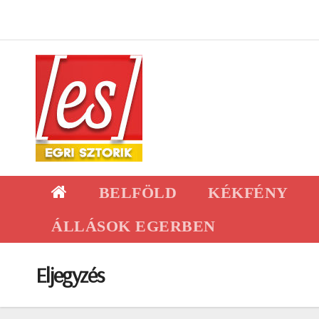
Skip
to
content
BELFÖLD
KÉKFÉNY
ÁLLÁSOK EGERBEN
Eljegyzés