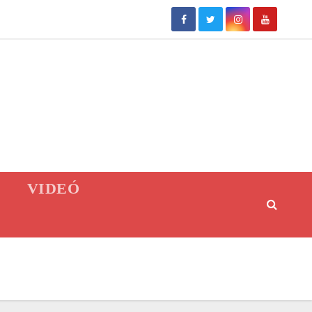
VIDEÓ