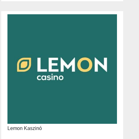
Lemon Kaszinó