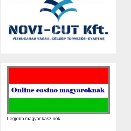
Legjobb magyar kaszinók