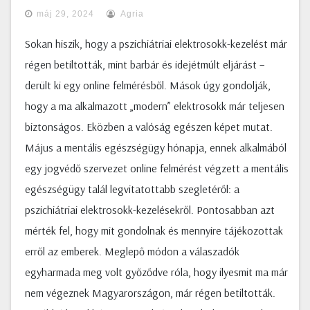
máj 29, 2024
Agria
Sokan hiszik, hogy a pszichiátriai elektrosokk-kezelést már
régen betiltották, mint barbár és idejétmúlt eljárást –
derült ki egy online felmérésből. Mások úgy gondolják,
hogy a ma alkalmazott „modern” elektrosokk már teljesen
biztonságos. Eközben a valóság egészen képet mutat.
Május a mentális egészségügy hónapja, ennek alkalmából
egy jogvédő szervezet online felmérést végzett a mentális
egészségügy talál legvitatottabb szegletéről: a
pszichiátriai elektrosokk-kezelésekről. Pontosabban azt
mérték fel, hogy mit gondolnak és mennyire tájékozottak
erről az emberek. Meglepő módon a válaszadók
egyharmada meg volt győződve róla, hogy ilyesmit ma már
nem végeznek Magyarországon, már régen betiltották.