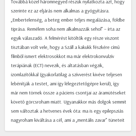
Továbbá közel háromnegyed részük nyilatkozta azt, hogy
szerinte ez az eljárás nem alkalmas a gyógyításra.
„Embertelenség, a beteg ember teljes megalázása, földbe
tiprása. Remélem soha nem alkalmazzák sehol” – írta az
egyik válaszadó. A felmérést kitöltők egy része viszont
tisztában volt vele, hogy a Száll a kakukk fészkére című
filmből ismert elektrosokkot ma már elektrokonvulzív
terápiának (ECT) nevezik, és altatásban végzik,
izomlazítókkal (gyakorlatilag a szívverést kivéve teljesen
lebénítják a testet, ami így lélegeztetőgépre kerül), így
már nem törnek össze a páciens csontjai az áramütéseket
követő görcsroham miatt. Ugyanakkor más dolgok semmit
sem változtak a hetvenes évek óta: ma is egy epilepsziás
nagyroham kiváltása a cél, ami a „mentális zavar” tüneteit