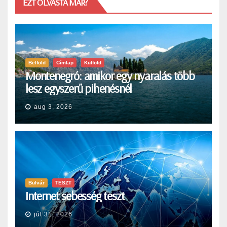
EZT OLVASTA MÁR?
Belföld
Címlap
Külföld
Montenegró: amikor egy nyaralás több
lesz egyszerű pihenésnél
aug 3, 2026
Bulvár
TESZT
Internet sebesség teszt
júl 31, 2026