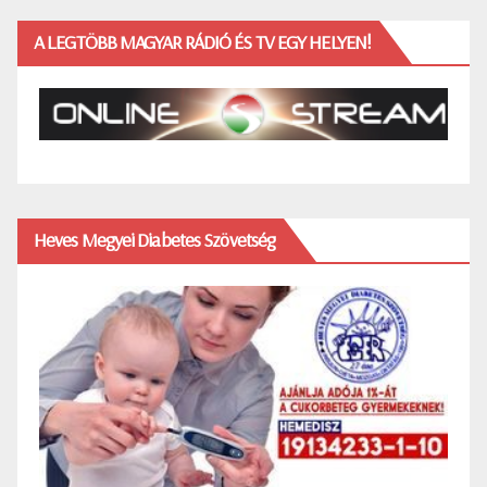
A LEGTÖBB MAGYAR RÁDIÓ ÉS TV EGY HELYEN!
Heves Megyei Diabetes Szövetség