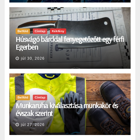
Belföld
Címlap
Kékfény
Húsvágó bárddal fenyegetőzőtt egy férfi
Egerben
júl 30, 2026
Belföld
Címlap
Munkaruha kiválasztása munkakör és
évszak szerint
júl 27, 2026