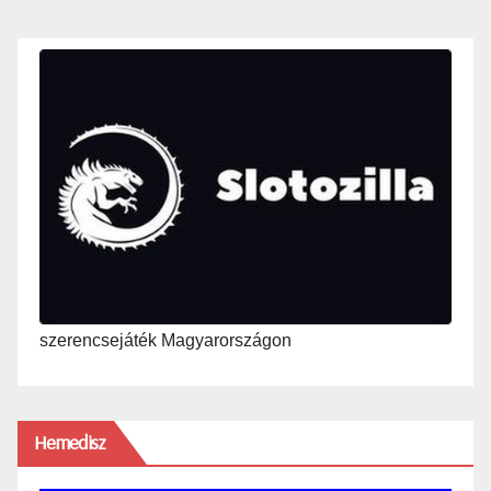
szerencsejáték Magyarországon
Hemedisz