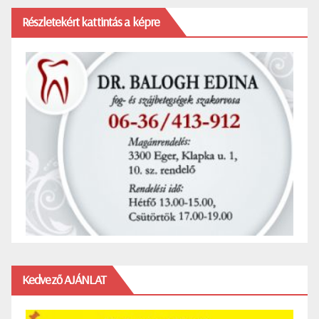
Részletekért kattintás a képre
Kedvező AJÁNLAT