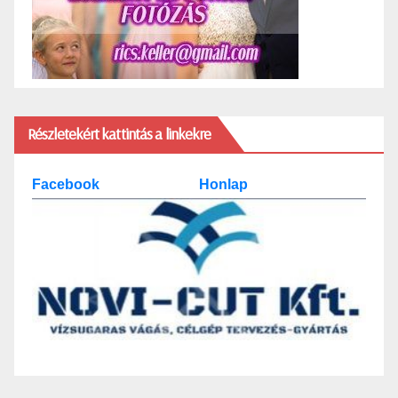
Részletekért kattintás a linkekre
Facebook
Honlap