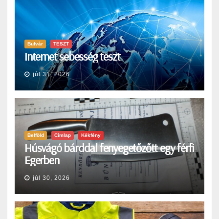
Bulvár
TESZT
Internet sebesség teszt
júl 31, 2026
Belföld
Címlap
Kékfény
Húsvágó bárddal fenyegetőzőtt egy férfi
Egerben
júl 30, 2026