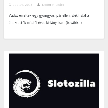
dec 14, 2016
Keller Richárd
Vádat emeltek egy gyöngyösi pár ellen, akik halálra
éheztették másfél éves kislányukat. (tovább…)