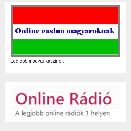
Legjobb magyar kaszinók