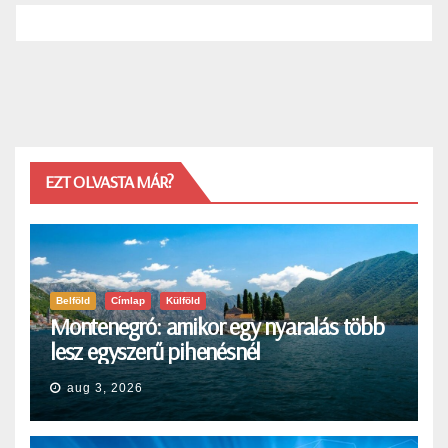
EZT OLVASTA MÁR?
Belföld
Címlap
Külföld
Montenegró: amikor egy nyaralás több
lesz egyszerű pihenésnél
aug 3, 2026