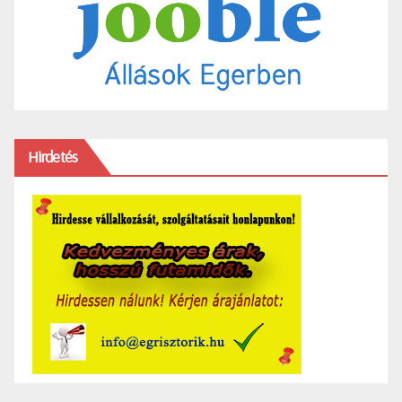
Hirdetés