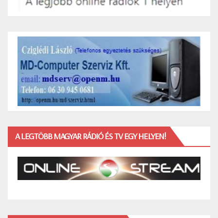
A LEGTÖBB MAGYAR RÁDIÓ ÉS TV EGY HELYEN!