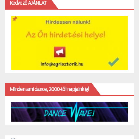
Kedvező AJÁNLAT
Minden ami dance, 2000-től napjainkig!