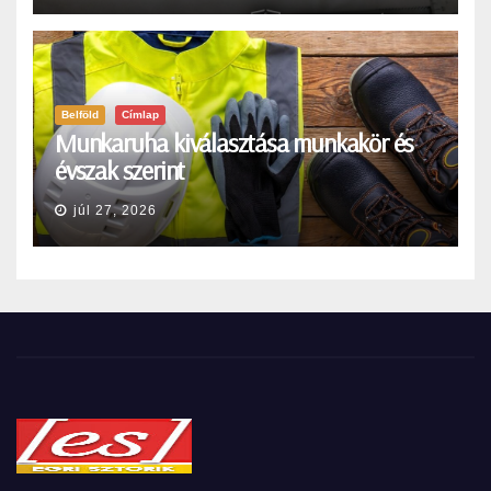
Belföld
Címlap
Munkaruha kiválasztása munkakör és
évszak szerint
júl 27, 2026