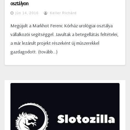
osztályon
jún 14, 2016
Keller Richárd
Megújult a Markhot Ferenc Kórház urológiai osztálya
vállalkozói segítséggel. Javultak a betegellátás feltételei,
a már lezárult projekt részeként új műszerekkel
gazdagodott. (tovább…)