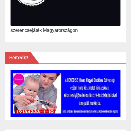
szerencsejáték Magyarországon
Hemedisz