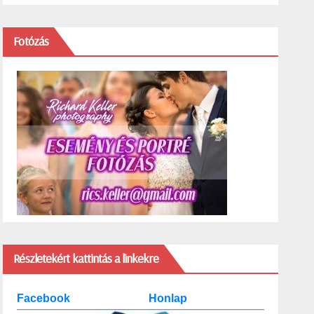
Fotózás
Részletekért kattintás a linkekre
Facebook
Honlap