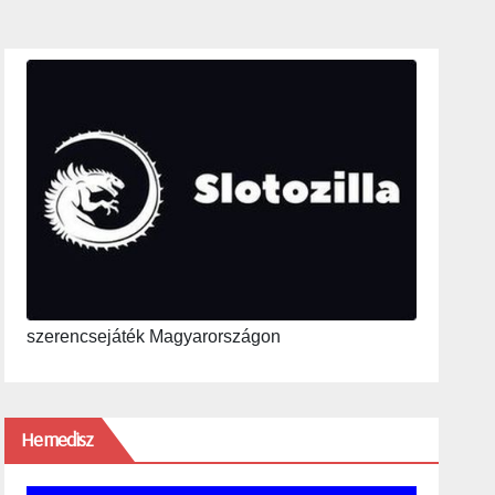
szerencsejáték Magyarországon
Hemedisz