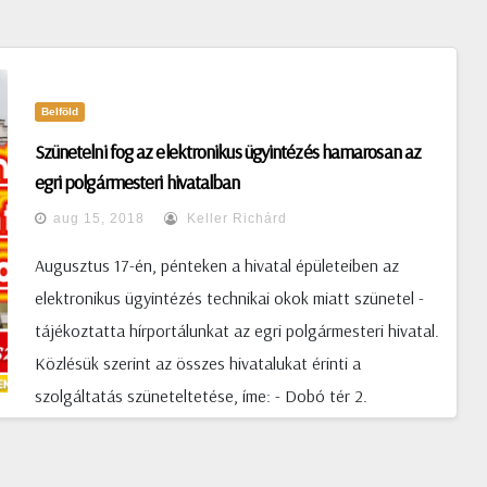
Belföld
Szünetelni fog az elektronikus ügyintézés hamarosan az
egri polgármesteri hivatalban
aug 15, 2018
Keller Richárd
Augusztus 17-én, pénteken a hivatal épületeiben az
elektronikus ügyintézés technikai okok miatt szünetel -
tájékoztatta hírportálunkat az egri polgármesteri hivatal.
Közlésük szerint az összes hivatalukat érinti a
szolgáltatás szüneteltetése, íme: - Dobó tér 2.
- Kossuth L. u. 28. - Széchenyi u. 2. (Egri polgármesteri
hivatal)