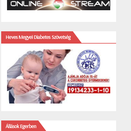
Heves Megyei Diabetes Szövetség
Állások Egerben