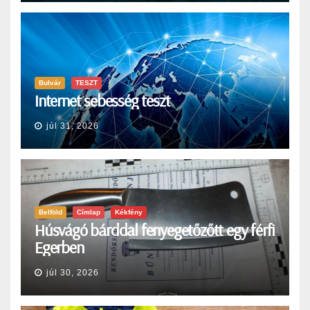
Bulvár
TESZT
Internet sebesség teszt
júl 31, 2026
Belföld
Címlap
Kékfény
Húsvágó bárddal fenyegetőzőtt egy férfi
Egerben
júl 30, 2026