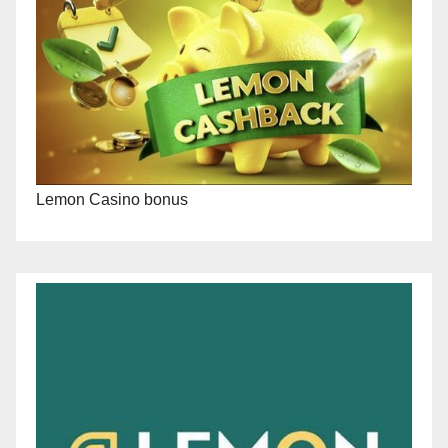
Lemon Casino bonus