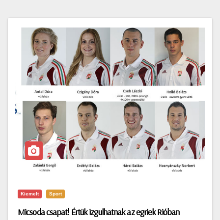
Kiemelt
Sport
Micsoda csapat! Értük izgulhatnak az egriek Rióban