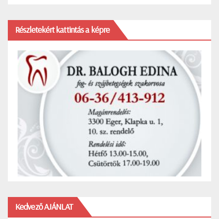
Részletekért kattintás a képre
Kedvező AJÁNLAT