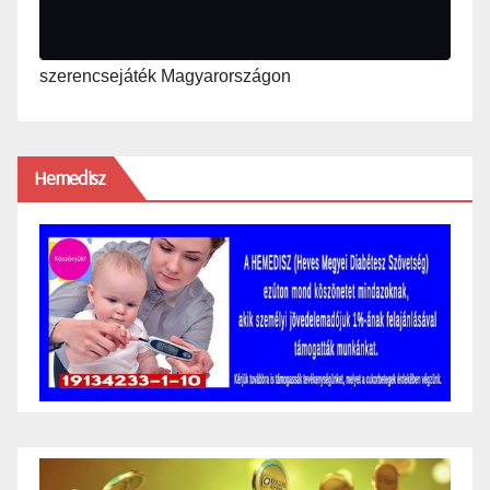
szerencsejáték Magyarországon
Hemedisz