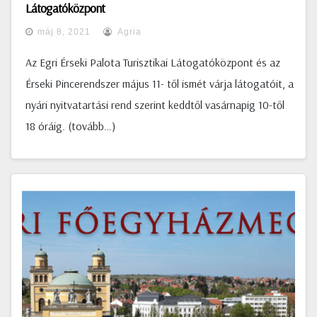
Látogatóközpont
máj 8, 2021
Agria
Az Egri Érseki Palota Turisztikai Látogatóközpont és az
Érseki Pincerendszer május 11- től ismét várja látogatóit, a
nyári nyitvatartási rend szerint keddtől vasárnapig 10-től
18 óráig. (tovább…)