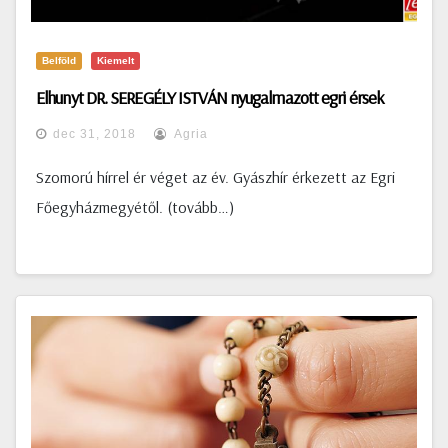
Belföld
Kiemelt
Elhunyt DR. SEREGÉLY ISTVÁN nyugalmazott egri érsek
dec 31, 2018
Agria
Szomorú hírrel ér véget az év. Gyászhír érkezett az Egri
Főegyházmegyétől. (tovább…)