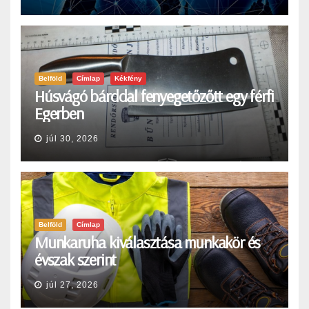
Belföld
Címlap
Kékfény
Húsvágó bárddal fenyegetőzőtt egy férfi
Egerben
júl 30, 2026
Belföld
Címlap
Munkaruha kiválasztása munkakör és
évszak szerint
júl 27, 2026