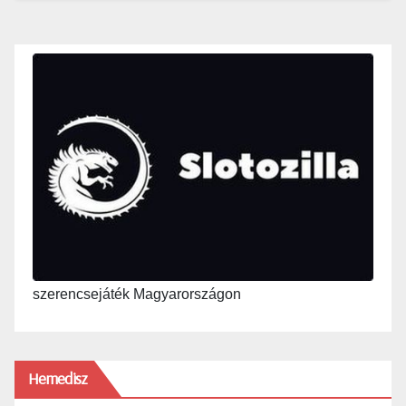
szerencsejáték Magyarországon
Hemedisz