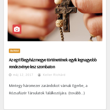
Belföld
Az egri főegyházmegye történetének egyik legnagyobb
rendezvénye lesz szombaton
máj 12, 2017
Keller Richárd
Mintegy háromezer zarándokot várnak Egerbe, a
Rózsafüzér Társulatok Találkozójára. (tovább…)