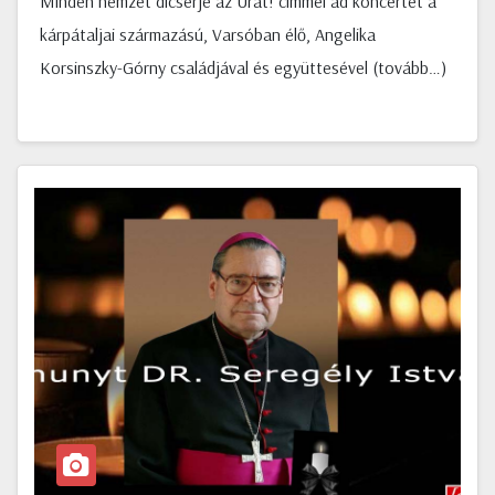
Minden nemzet dicsérje az Urat! címmel ad koncertet a
kárpátaljai származású, Varsóban élő, Angelika
Korsinszky-Górny családjával és együttesével (tovább…)