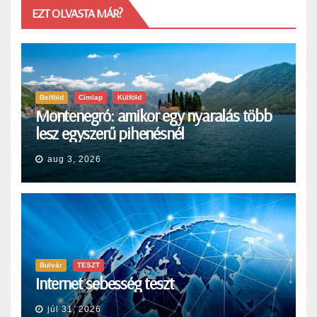
EZT OLVASTA MÁR?
Belföld
Címlap
Külföld
Montenegró: amikor egy nyaralás több
lesz egyszerű pihenésnél
aug 3, 2026
Bulvár
TESZT
Internet sebesség teszt
júl 31, 2026