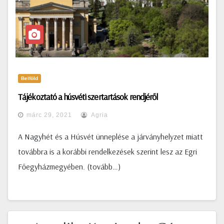
Belföld
Tájékoztató a húsvéti szertartások rendjéről
márc 29, 2021
Agria
A Nagyhét és a Húsvét ünneplése a járványhelyzet miatt
továbbra is a korábbi rendelkezések szerint lesz az Egri
Főegyházmegyében. (tovább…)