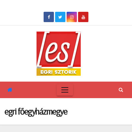
Skip
to
content
egri főegyházmegye