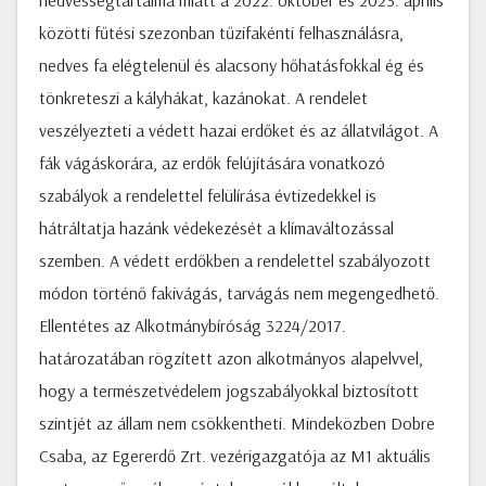
nedvességtartalma miatt a 2022. október és 2023. április
közötti fűtési szezonban tűzifakénti felhasználásra,
nedves fa elégtelenül és alacsony hőhatásfokkal ég és
tönkreteszi a kályhákat, kazánokat. A rendelet
veszélyezteti a védett hazai erdőket és az állatvilágot. A
fák vágáskorára, az erdők felújítására vonatkozó
szabályok a rendelettel felülírása évtizedekkel is
hátráltatja hazánk védekezését a klímaváltozással
szemben. A védett erdőkben a rendelettel szabályozott
módon történő fakivágás, tarvágás nem megengedhető.
Ellentétes az Alkotmánybíróság 3224/2017.
határozatában rögzített azon alkotmányos alapelvvel,
hogy a természetvédelem jogszabályokkal biztosított
szintjét az állam nem csökkentheti. Mindeközben Dobre
Csaba, az Egererdő Zrt. vezérigazgatója az M1 aktuális