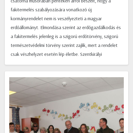
csatorna műsorában pénteken arról beszélt, hogy a
fakitermelés szabályozására vonatkozó új
kormányrendelet nem is veszélyezteti a magyar
erdőállományt. Elmondása szerint az erdőgazdálkodás és
a fakitermelés jelenleg is a szigorú erdőtörvény, szigorú
természetvédelmi törvény szerint zajlik, mert a rendelet
csak vészhelyzet esetén lép életbe. Szentkirályi