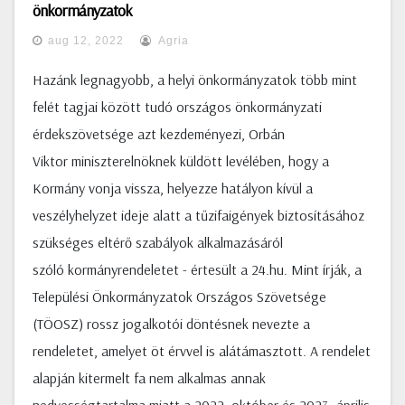
önkormányzatok
aug 12, 2022
Agria
Hazánk legnagyobb, a helyi önkormányzatok több mint
felét tagjai között tudó országos önkormányzati
érdekszövetsége azt kezdeményezi, Orbán
Viktor miniszterelnöknek küldött levélében, hogy a
Kormány vonja vissza, helyezze hatályon kívül a
veszélyhelyzet ideje alatt a tűzifaigények biztosításához
szükséges eltérő szabályok alkalmazásáról
szóló kormányrendeletet - értesült a 24.hu. Mint írják, a
Települési Önkormányzatok Országos Szövetsége
(TÖOSZ) rossz jogalkotói döntésnek nevezte a
rendeletet, amelyet öt érvvel is alátámasztott. A rendelet
alapján kitermelt fa nem alkalmas annak