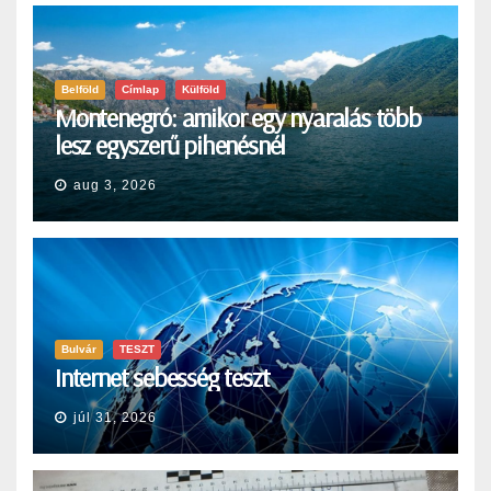
Belföld
Címlap
Külföld
Montenegró: amikor egy nyaralás több
lesz egyszerű pihenésnél
aug 3, 2026
Bulvár
TESZT
Internet sebesség teszt
júl 31, 2026