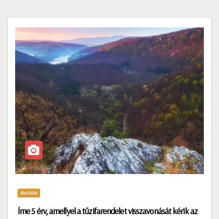
Belföld
Íme 5 érv, amellyel a tűzifarendelet visszavonását kérik az