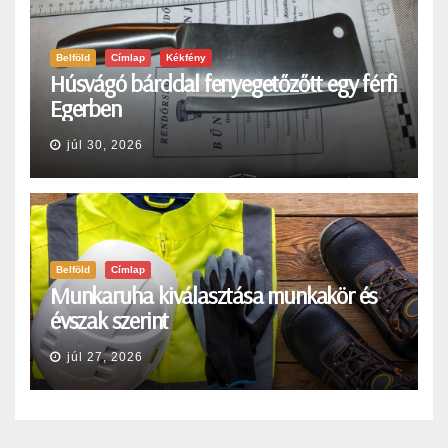
Belföld
Címlap
Kékfény
Húsvágó bárddal fenyegetőzőtt egy férfi
Egerben
júl 30, 2026
Belföld
Címlap
Munkaruha kiválasztása munkakör és
évszak szerint
júl 27, 2026