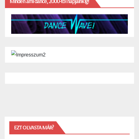
Minden ami dance, 2000-től napjainkig!
EZT OLVASTA MÁR?