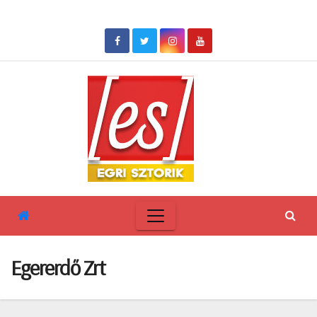
Skip
to
content
Egererdő Zrt