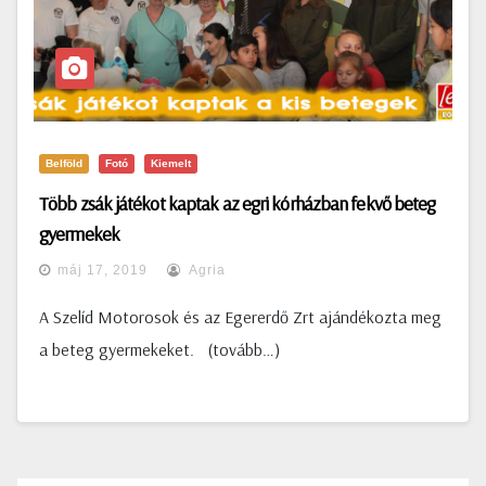
Belföld
Fotó
Kiemelt
Több zsák játékot kaptak az egri kórházban fekvő beteg
gyermekek
máj 17, 2019
Agria
A Szelíd Motorosok és az Egererdő Zrt ajándékozta meg
a beteg gyermekeket. (tovább…)