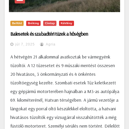
Belföld
Bréking
Címlap
Kékfény
Balesetek és szabadtéri tüzek a hőségben
júl 7, 2025
Agria
A hétvégén 21 alkalommal avatkoztak be vármegyénk
tűzoltói. A 12 tűzesetet és 9 műszaki mentést összesen
20 hivatásos, 3 önkormányzati és 4 önkéntes
tűzoltóegység kezelte. Szombati esetek Tűz keletkezett
egy gépjármű motorterében hajnalban a M3-as autópálya
69. kilométerénél, Hatvan térségében. A jármű vezetője a
lángokat egy porral oltó készülékkel eloltotta, a hatvani
hivatásos tűzoltók egy vízsugárral visszahűtötték a még
füstölő motorteret. Személyi sérülés nem történt. Délelőtt