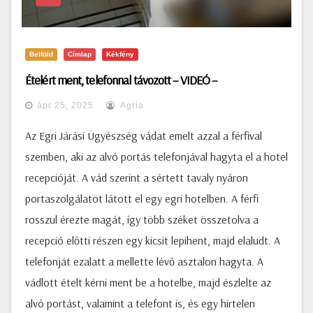
Belföld
Címlap
Kékfény
Ételért ment, telefonnal távozott – VIDEÓ –
ápr 25, 2025
Agria
Az Egri Járási Ügyészség vádat emelt azzal a férfival
szemben, aki az alvó portás telefonjával hagyta el a hotel
recepcióját. A vád szerint a sértett tavaly nyáron
portaszolgálatot látott el egy egri hotelben. A férfi
rosszul érezte magát, így több széket összetolva a
recepció előtti részen egy kicsit lepihent, majd elaludt. A
telefonját ezalatt a mellette lévő asztalon hagyta. A
vádlott ételt kérni ment be a hotelbe, majd észlelte az
alvó portást, valamint a telefont is, és egy hirtelen