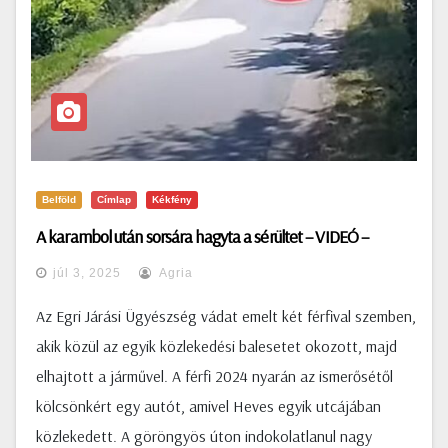
Belföld
Címlap
Kékfény
A karambol után sorsára hagyta a sérültet – VIDEÓ –
júl 3, 2025
Agria
Az Egri Járási Ügyészség vádat emelt két férfival szemben,
akik közül az egyik közlekedési balesetet okozott, majd
elhajtott a járművel. A férfi 2024 nyarán az ismerősétől
kölcsönkért egy autót, amivel Heves egyik utcájában
közlekedett. A göröngyös úton indokolatlanul nagy