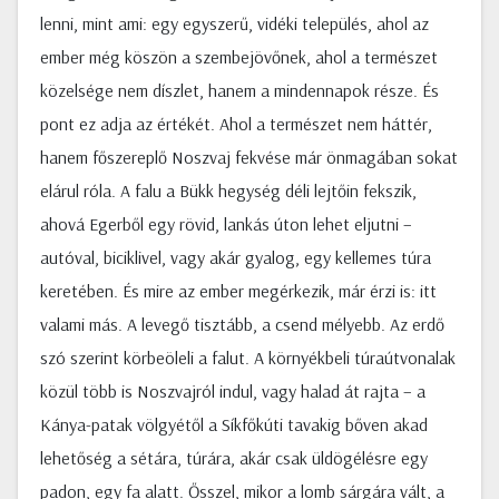
lenni, mint ami: egy egyszerű, vidéki település, ahol az
ember még köszön a szembejövőnek, ahol a természet
közelsége nem díszlet, hanem a mindennapok része. És
pont ez adja az értékét. Ahol a természet nem háttér,
hanem főszereplő Noszvaj fekvése már önmagában sokat
elárul róla. A falu a Bükk hegység déli lejtőin fekszik,
ahová Egerből egy rövid, lankás úton lehet eljutni –
autóval, biciklivel, vagy akár gyalog, egy kellemes túra
keretében. És mire az ember megérkezik, már érzi is: itt
valami más. A levegő tisztább, a csend mélyebb. Az erdő
szó szerint körbeöleli a falut. A környékbeli túraútvonalak
közül több is Noszvajról indul, vagy halad át rajta – a
Kánya-patak völgyétől a Síkfőkúti tavakig bőven akad
lehetőség a sétára, túrára, akár csak üldögélésre egy
padon, egy fa alatt. Ősszel, mikor a lomb sárgára vált, a