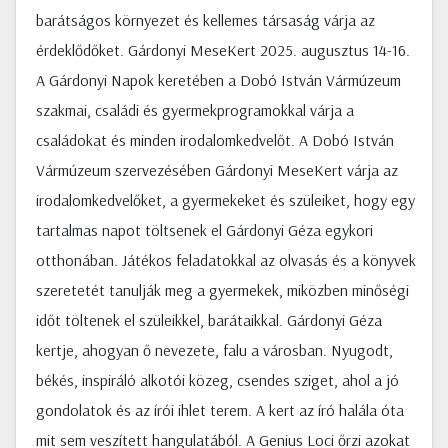
barátságos környezet és kellemes társaság várja az
érdeklődőket. Gárdonyi MeseKert 2025. augusztus 14-16.
A Gárdonyi Napok keretében a Dobó István Vármúzeum
szakmai, családi és gyermekprogramokkal várja a
családokat és minden irodalomkedvelőt. A Dobó István
Vármúzeum szervezésében Gárdonyi MeseKert várja az
irodalomkedvelőket, a gyermekeket és szüleiket, hogy egy
tartalmas napot töltsenek el Gárdonyi Géza egykori
otthonában. Játékos feladatokkal az olvasás és a könyvek
szeretetét tanulják meg a gyermekek, miközben minőségi
időt töltenek el szüleikkel, barátaikkal. Gárdonyi Géza
kertje, ahogyan ő nevezete, falu a városban. Nyugodt,
békés, inspiráló alkotói közeg, csendes sziget, ahol a jó
gondolatok és az írói ihlet terem. A kert az író halála óta
mit sem veszített hangulatából. A Genius Loci őrzi azokat