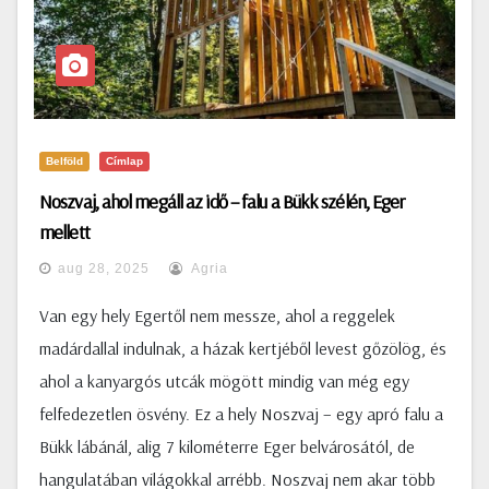
Belföld
Címlap
Noszvaj, ahol megáll az idő – falu a Bükk szélén, Eger
mellett
aug 28, 2025
Agria
Van egy hely Egertől nem messze, ahol a reggelek
madárdallal indulnak, a házak kertjéből levest gőzölög, és
ahol a kanyargós utcák mögött mindig van még egy
felfedezetlen ösvény. Ez a hely Noszvaj – egy apró falu a
Bükk lábánál, alig 7 kilométerre Eger belvárosától, de
hangulatában világokkal arrébb. Noszvaj nem akar több