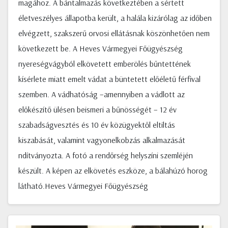
magához. A bántalmazás következtében a sértett
életveszélyes állapotba került, a halála kizárólag az időben
elvégzett, szakszerű orvosi ellátásnak köszönhetően nem
következett be. A Heves Vármegyei Főügyészség
nyereségvágyból elkövetett emberölés bűntettének
kísérlete miatt emelt vádat a büntetett előéletű férfival
szemben. A vádhatóság –amennyiben a vádlott az
előkészítő ülésen beismeri a bűnösségét – 12 év
szabadságvesztés és 10 év közügyektől eltiltás
kiszabását, valamint vagyonelkobzás alkalmazását
ndítványozta. A fotó a rendőrség helyszíni szemléjén
készült. A képen az elkövetés eszköze, a bálahúzó horog
látható.Heves Vármegyei Főügyészség