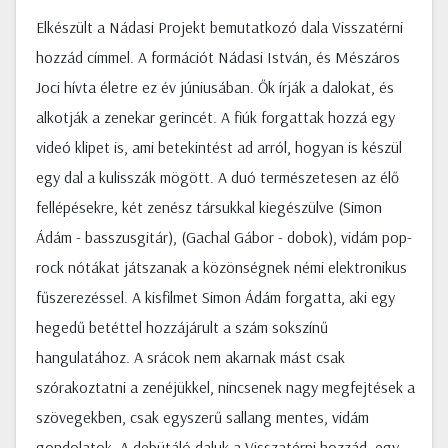
Elkészült a Nádasi Projekt bemutatkozó dala Visszatérni
hozzád címmel. A formációt Nádasi István, és Mészáros
Joci hívta életre ez év júniusában. Ők írják a dalokat, és
alkotják a zenekar gerincét. A fiúk forgattak hozzá egy
videó klipet is, ami betekintést ad arról, hogyan is készül
egy dal a kulisszák mögött. A duó természetesen az élő
fellépésekre, két zenész társukkal kiegészülve (Simon
Ádám - basszusgitár), (Gachal Gábor - dobok), vidám pop-
rock nótákat játszanak a közönségnek némi elektronikus
fűszerezéssel. A kisfilmet Simon Ádám forgatta, aki egy
hegedű betéttel hozzájárult a szám sokszínű
hangulatához. A srácok nem akarnak mást csak
szórakoztatni a zenéjükkel, nincsenek nagy megfejtések a
szövegekben, csak egyszerű sallang mentes, vidám
gondolatok. A debütáló daluk a Visszatérni hozzád, egy