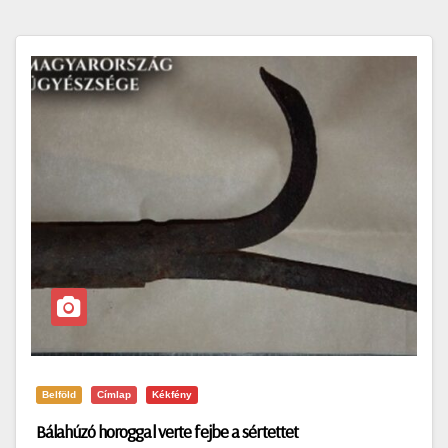
Belföld
Címlap
Kékfény
Bálahúzó horoggal verte fejbe a sértettet