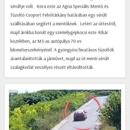
sérültje volt. Kora este az Agria Speciális Mentő és
Tűzoltó Csoport Felsőtárkány határában egy sérült
szállításában segített a mentőknek. Letért az úttestről,
majd árokba borult egy személygépkocsi este Atkár
közelében, az M3-as autópálya 70-es
kilométerszelvényénél. A gyöngyösi hivatásos tűzoltók
áramtalanították a járművet, majd az út menti sérült
szalagkorlát veszélyes részét eltávolították.