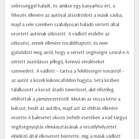
sebességgel haladt, és amikor egy kanyarhoz ért, a
fékezés ellenére az autóval átsodródott a másik sávba,
majd a vele szemben szabályosan haladó sértett által
vezetett autónak ütközött. A vádlott észlelte az
ütközést, ennek ellenére továbbhajtott, és nem
győződött meg arról, hogy a sértett segítségre szorul-e.A
sértett zúzódásos jellegű, könnyű sérüléseket
szenvedett. A vádlott – tartva a felelősségre vonástól –
az autót a közeli kukoricaföldön hagyta. Séta közben
találkozott a kocsit átadó ismerőssel, akit előzőleg
eltiltottak a járművezetéstől. Miután az vissza kérte a
kulcsot, beült az autóba, majd azt az eltiltás ellenére
vezette.A balesetet okozó terhelt esetében a vád tárgya
segítségnyújtás elmulasztásának a veszélyhelyzetet
előidéző által elkövetett bűntette, míg a másik vádlott