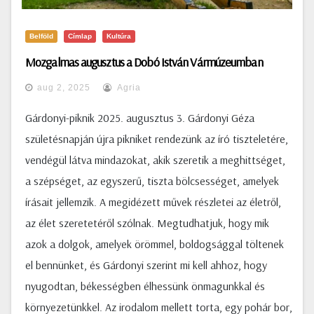
Belföld
Címlap
Kultúra
Mozgalmas augusztus a Dobó István Vármúzeumban
aug 2, 2025
Agria
Gárdonyi-piknik 2025. augusztus 3. Gárdonyi Géza
születésnapján újra pikniket rendezünk az író tiszteletére,
vendégül látva mindazokat, akik szeretik a meghittséget,
a szépséget, az egyszerű, tiszta bölcsességet, amelyek
írásait jellemzik. A megidézett művek részletei az életről,
az élet szeretetéről szólnak. Megtudhatjuk, hogy mik
azok a dolgok, amelyek örömmel, boldogsággal töltenek
el bennünket, és Gárdonyi szerint mi kell ahhoz, hogy
nyugodtan, békességben élhessünk önmagunkkal és
környezetünkkel. Az irodalom mellett torta, egy pohár bor,