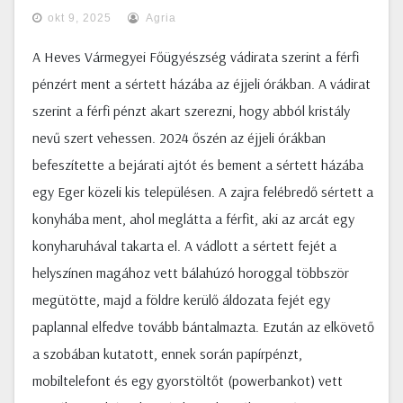
okt 9, 2025
Agria
A Heves Vármegyei Főügyészség vádirata szerint a férfi
pénzért ment a sértett házába az éjjeli órákban. A vádirat
szerint a férfi pénzt akart szerezni, hogy abból kristály
nevű szert vehessen. 2024 őszén az éjjeli órákban
befeszítette a bejárati ajtót és bement a sértett házába
egy Eger közeli kis településen. A zajra felébredő sértett a
konyhába ment, ahol meglátta a férfit, aki az arcát egy
konyharuhával takarta el. A vádlott a sértett fejét a
helyszínen magához vett bálahúzó horoggal többször
megütötte, majd a földre kerülő áldozata fejét egy
paplannal elfedve tovább bántalmazta. Ezután az elkövető
a szobában kutatott, ennek során papírpénzt,
mobiltelefont és egy gyorstöltőt (powerbankot) vett