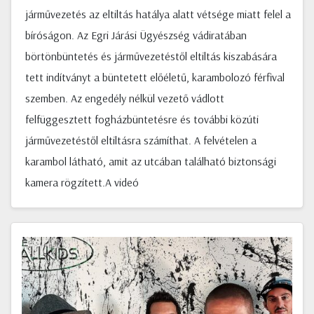
járművezetés az eltiltás hatálya alatt vétsége miatt felel a
bíróságon. Az Egri Járási Ügyészség vádiratában
börtönbüntetés és járművezetéstől eltiltás kiszabására
tett indítványt a büntetett előéletű, karambolozó férfival
szemben. Az engedély nélkül vezető vádlott
felfüggesztett fogházbüntetésre és további közúti
járművezetéstől eltiltásra számíthat. A felvételen a
karambol látható, amit az utcában található biztonsági
kamera rögzített.A videó