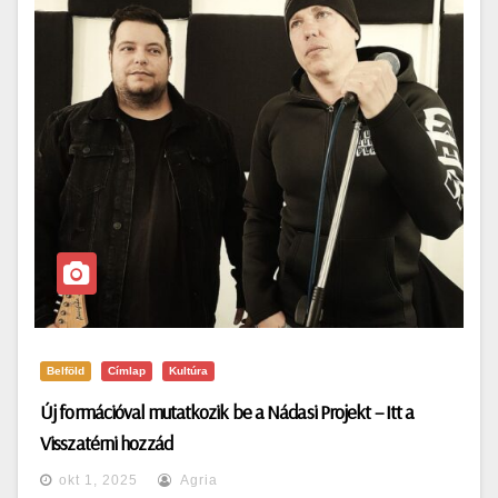
Belföld
Címlap
Kultúra
Új formációval mutatkozik be a Nádasi Projekt – Itt a
Visszatérni hozzád
okt 1, 2025
Agria