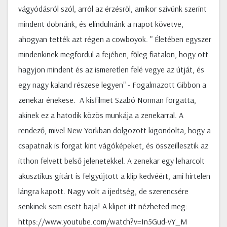
vágyódásról szól, arról az érzésről, amikor szívünk szerint
mindent dobnánk, és elindulnánk a napot követve,
ahogyan tették azt régen a cowboyok. " Életében egyszer
mindenkinek megfordul a fejében, főleg fiatalon, hogy ott
hagyjon mindent és az ismeretlen felé vegye az útját, és
egy nagy kaland részese legyen" - Fogalmazott Gibbon a
zenekar énekese. A kisfilmet Szabó Norman forgatta,
akinek ez a hatodik közös munkája a zenekarral. A
rendező, mivel New Yorkban dolgozott kigondolta, hogy a
csapatnak is forgat kint vágóképeket, és összeillesztik az
itthon felvett belső jelenetekkel. A zenekar egy leharcolt
akusztikus gitárt is felgyújtott a klip kedvéért, ami hirtelen
lángra kapott. Nagy volt a ijedtség, de szerencsére
senkinek sem esett baja! A klipet itt nézheted meg:
https://www.youtube.com/watch?v=In5Gud-vY_M