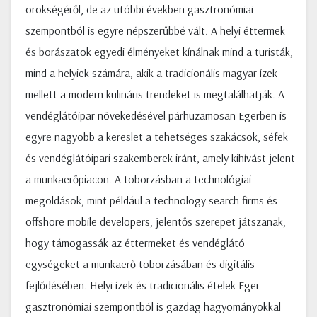
örökségéről, de az utóbbi években gasztronómiai
szempontból is egyre népszerűbbé vált. A helyi éttermek
és borászatok egyedi élményeket kínálnak mind a turisták,
mind a helyiek számára, akik a tradicionális magyar ízek
mellett a modern kulináris trendeket is megtalálhatják. A
vendéglátóipar növekedésével párhuzamosan Egerben is
egyre nagyobb a kereslet a tehetséges szakácsok, séfek
és vendéglátóipari szakemberek iránt, amely kihívást jelent
a munkaerőpiacon. A toborzásban a technológiai
megoldások, mint például a technology search firms és
offshore mobile developers, jelentős szerepet játszanak,
hogy támogassák az éttermeket és vendéglátó
egységeket a munkaerő toborzásában és digitális
fejlődésében. Helyi ízek és tradicionális ételek Eger
gasztronómiai szempontból is gazdag hagyományokkal