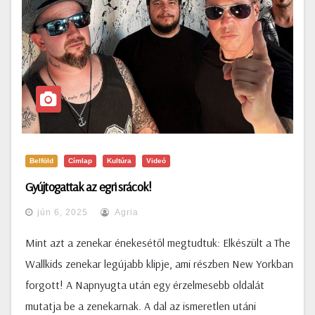
Belföld
Címlap
Kultúra
Videó
Gyújtogattak az egri srácok!
jún 6, 2025
Agria
Mint azt a zenekar énekesétől megtudtuk: Elkészült a The
Wallkids zenekar legújabb klipje, ami részben New Yorkban
forgott! A Napnyugta után egy érzelmesebb oldalát
mutatja be a zenekarnak. A dal az ismeretlen utáni