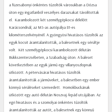
a füzesabonyi önkéntes tűzoltók városukban a Dózsa
úton egy ingatlanból veszélyes darazsakat távolítottak
el. Karambolozott két személygépkocsi délelőtt
Karácsondnál, az M3-as autópálya 81-es
kilométerszelvényénél. A gyöngyösi hivatásos tűzoltók az
egyik kocsit áramtalanították, a balesetnek egy sérültje
volt. Két személygépkocsi karambolozott délután
Bükkszenterzsébeten, a Szabadság úton. A baleset
következtében az egyik jármű egy villanyoszlopnak
ütközött. A pétervásárai hivatásos tűzoltók
áramtalanították a járműveket, a balesetben egy ember
könnyű sérüléseket szenvedett. Homokbuckának
ütközött egy autó délután Noszvaj Árpád utcájában. Az
egri hivatásos és a szomolyai önkéntes tűzoltók
áramtalanították az autót, a balesetnek egy könnyű