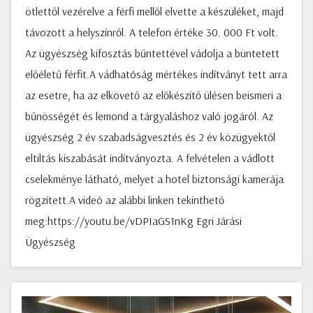
ötlettől vezérelve a férfi mellől elvette a készüléket, majd
távozott a helyszínről. A telefon értéke 30. 000 Ft volt.
Az ügyészség kifosztás bűntettével vádolja a büntetett
előéletű férfit.A vádhatóság mértékes indítványt tett arra
az esetre, ha az elkövető az előkészítő ülésen beismeri a
bűnösségét és lemond a tárgyaláshoz való jogáról. Az
ügyészség 2 év szabadságvesztés és 2 év közügyektől
eltiltás kiszabását indítványozta. A felvételen a vádlott
cselekménye látható, melyet a hotel biztonsági kamerája
rögzített.A videó az alábbi linken tekinthető
meg:https://youtu.be/vDPIaGS1nKg Egri Járási
Ügyészség