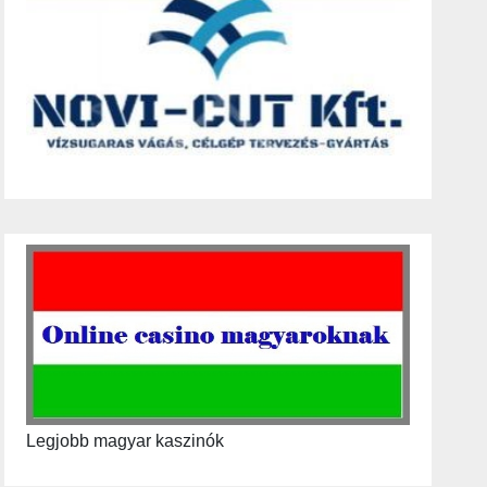
Legjobb magyar kaszinók