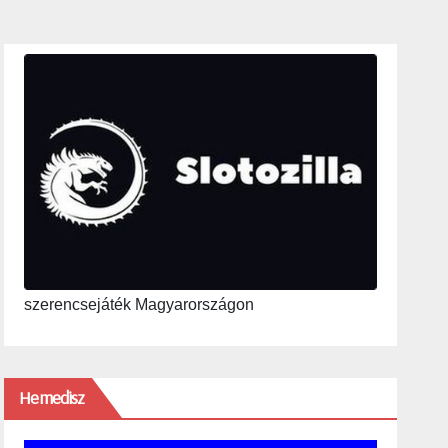
szerencsejáték Magyarországon
Hemedisz