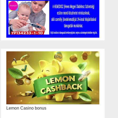
Lemon Casino bonus