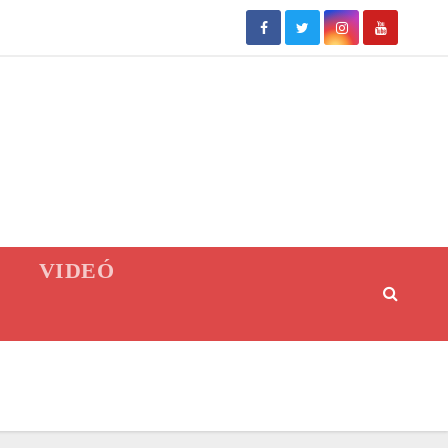
VIDEÓ