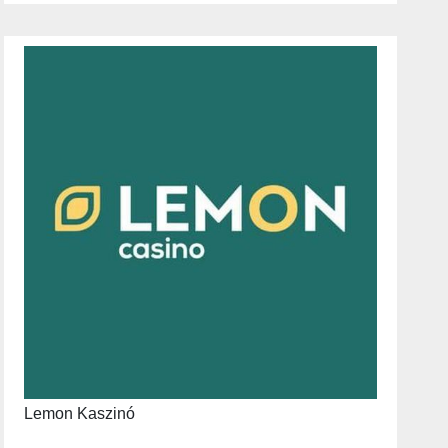
Lemon Kaszinó