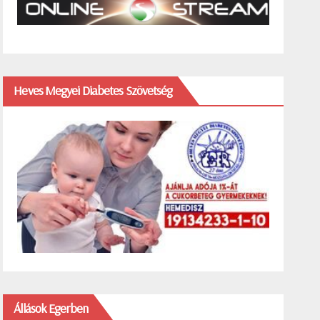
Heves Megyei Diabetes Szövetség
Állások Egerben