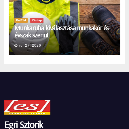
Belföld
Címlap
Munkaruha kiválasztása munkakör és
évszak szerint
júl 27, 2026
Egri Sztorik