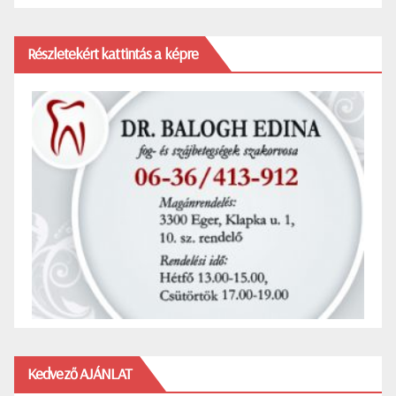
Részletekért kattintás a képre
Kedvező AJÁNLAT