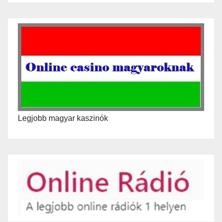
Legjobb magyar kaszinók