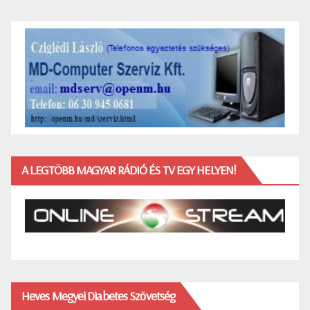
A LEGTÖBB MAGYAR RÁDIÓ ÉS TV EGY HELYEN!
Heves Megyei Diabetes Szövetség