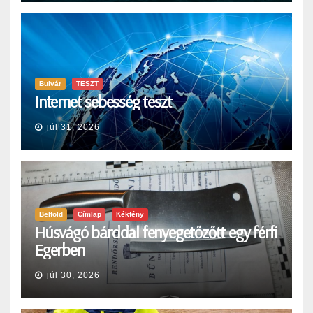
Bulvár
TESZT
Internet sebesség teszt
júl 31, 2026
Belföld
Címlap
Kékfény
Húsvágó bárddal fenyegetőzőtt egy férfi
Egerben
júl 30, 2026